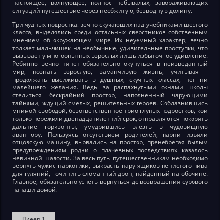
настоящее, волнующее, полное небывалых, завораживающих
ситуаций путешествие через необжитую, безводную долину.
Три чудных подростка, вечно скучающих над учебниками шестого
класса, выделялись среди остальных сверстников собственным
мнением об окружающем мире. Их неуемный характер, вечно
толкает мальчишек на необычные, удивительные проступки, что
вызывает у многоопытных взрослых лишь избыточное удивление.
Ребятню вечно тянет обязательно окунуться в неизведанный
мир, познать взрослую, заманчивую жизнь, учитывая -
продолжать высиживать в душных, скучных классах, нет ни
малейшего желания. Ведь за распахнутыми окнами школы
стелиться бескрайний простор, наполненный чарующими
тайнами, ждущий смелых, решительных героев. Соблазнившись
мнимой свободой, безответственное трио глупых подростков, кои
только пережили двенадцатилетний срок, отправляются покорять
дальние горизонты, умудрившись влезть в чудовищную
авантюру. Пользуясь отсутствием родителей, парни изъяли
отцовскую машину, вырвались на простор, пренебрегая былым
предупреждениям родни о плачевных последствиях казалось
невинной шалости. За весь путь, путешественникам необходимо
вернуть чужие наркотики, выкрасть пару ящиков пенистого пива
для гуляний, починить сломанный дрон, найденный на обочине.
Главное, обязательно успеть вернуться до возвращения сурового
папаши домой.
Плеер 1