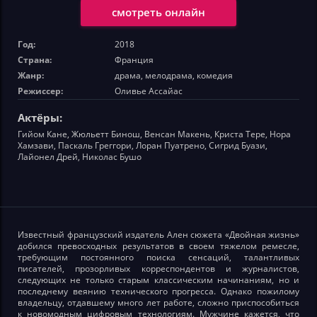
смотреть онлайн
Год:
2018
Страна:
Франция
Жанр:
драма, мелодрама, комедия
Режиссер:
Оливье Ассайас
Актёры:
Гийом Кане, Жюльетт Бинош, Венсан Макень, Криста Тере, Нора
Хамзави, Паскаль Греггори, Лоран Пуатрено, Сигрид Буази,
Лайонел Дрей, Николас Бушо
Известный французский издатель Ален сюжета «Двойная жизнь»
добился превосходных результатов в своем тяжелом ремесле,
требующим постоянного поиска сенсаций, талантливых
писателей, прозорливых корреспондентов и журналистов,
следующих не только старым классическим начинаниям, но и
последнему веянию технического прогресса. Однако пожилому
владельцу, отдавшему много лет работе, сложно приспособиться
к новомодным цифровым технологиям. Мужчине кажется, что