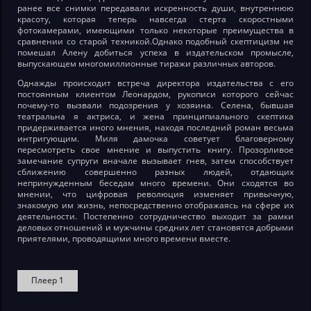
ранее все снимки передавали искренность души, внутреннюю
красоту, которая теперь навсегда стерта скоростными
фотокамерами, имеющими только некоторые преимущества в
сравнении со старой техникой.Однако подобный скептицизм не
помешал Алену добиться успеха в издательском промысле,
выпускающем многомиллионные тиражи различных авторов.
Однажды происходит встреча директора издательства с его
постоянным клиентом Леонардом, рукописи которого сейчас
почему-то вызвали подозрения у хозяина. Селена, бывшая
театральна я актриса, и жена принципиального скептика
придерживается иного мнения, находя последний роман весьма
интригующим. Миля дамочка советует благоверному
пересмотреть свое мнение и выпустить книгу. Прозорливое
замечание супруги вначале вызывает гнев, затем способствует
сближению совершенно разных людей, отдающих
непринужденным беседам много времени. Они сходятся во
мнении, что цифровая революция изменяет привычную,
знакомую им жизнь, непосредственно отображаясь на сфере их
деятельности. Постепенно сотрудничество выходит за рамки
деловых отношений и мужчины средних лет становятся добрыми
приятелями, проводящими много времени вместе.
Плеер 1