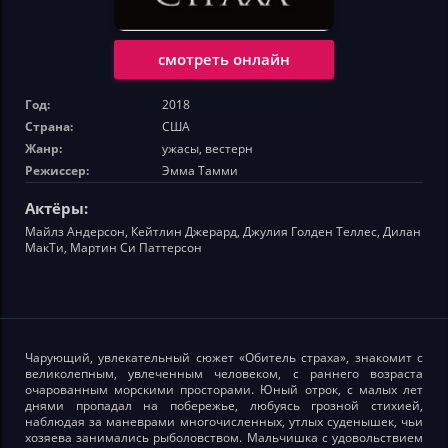
смотреть онлайн
Год:
2018
Страна:
США
Жанр:
ужасы, вестерн
Режиссер:
Эмма Тамми
Актёры:
Майлз Андерсон, Кейтлин Джерард, Джулия Голден Теллес, Дилан
МакТи, Мартин Си Паттерсон
Чарующий, увлекательный сюжет «Обитель страха», знакомит с
великолепным, увлеченным человеком, с раннего возраста
очарованным морскими просторами. Юный отрок, с малых лет
днями пропадал на побережье, любуясь грозной стихией,
наблюдая за маневрами многочисленных, утлых суденышек, чьи
хозяева занимались рыболовством. Мальчишка с удовольствием