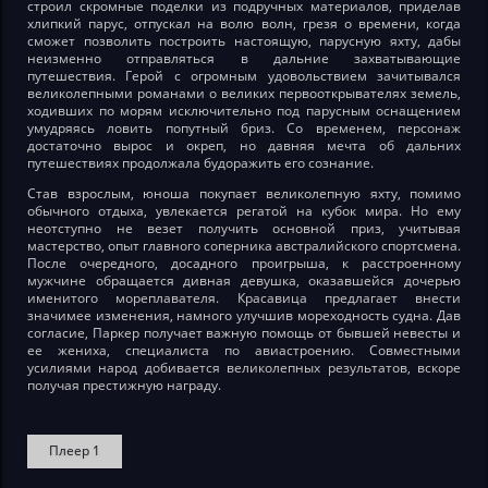
строил скромные поделки из подручных материалов, приделав
хлипкий парус, отпускал на волю волн, грезя о времени, когда
сможет позволить построить настоящую, парусную яхту, дабы
неизменно отправляться в дальние захватывающие
путешествия. Герой с огромным удовольствием зачитывался
великолепными романами о великих первооткрывателях земель,
ходивших по морям исключительно под парусным оснащением
умудряясь ловить попутный бриз. Со временем, персонаж
достаточно вырос и окреп, но давняя мечта об дальних
путешествиях продолжала будоражить его сознание.
Став взрослым, юноша покупает великолепную яхту, помимо
обычного отдыха, увлекается регатой на кубок мира. Но ему
неотступно не везет получить основной приз, учитывая
мастерство, опыт главного соперника австралийского спортсмена.
После очередного, досадного проигрыша, к расстроенному
мужчине обращается дивная девушка, оказавшейся дочерью
именитого мореплавателя. Красавица предлагает внести
значимее изменения, намного улучшив мореходность судна. Дав
согласие, Паркер получает важную помощь от бывшей невесты и
ее жениха, специалиста по авиастроению. Совместными
усилиями народ добивается великолепных результатов, вскоре
получая престижную награду.
Плеер 1