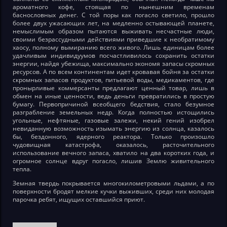
ароматного кофе, стоящая по нынешним временам
баснословных денег. С той поры как погасло светило, прошло
более двух ужасающих лет, на медленно остывающей планете,
немыслимым образом пытаются выживать несчастные люди,
своими безрассудными действиями приведшие к необратимому
хаосу, полному вымиранию всего живого. Лишь единицам более
удачливым индивидуумов посчастливилось сохранить остатки
энергии, найдя убежища, максимально экономя запасы скромных
ресурсов. А по всем континентам идет кровавая бойня за остатки
скромных запасов продуктов, питьевой воды, медикаментов, где
пронырливые коммерсанты предлагают ценный товар, лишь в
обмен на иные ценности, ведь деньги превратились в простую
бумагу. Первопричиной всеобщего бедствия, стало безумное
разграбление земельных недр. Когда полностью истощились
угольные, нефтяные, газовые залежи, некий гений изобрел
невиданную возможность изымать энергию из солнца, казалось
бы, бездонного, ядерного реактора. Только произошло
чудовищная катастрофа, оказалось, расточительного
использование вечного запаса, хватило на два коротких года, и
огромное солнце вдруг погасло, лишив Землю живительного
тепла.
Земная твердь покрывается многокилометровыми льдами, а по
поверхности бродят мелкие кучки выживших, среди них молодая
парочка ребят, ищущих оставшийся приют.