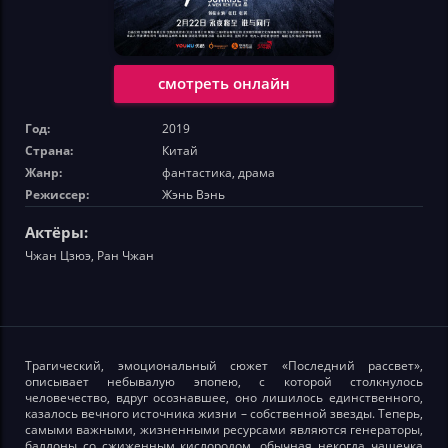
смотреть онлайн
Год:
2019
Страна:
Китай
Жанр:
фантастика, драма
Режиссер:
Жэнь Вэнь
Актёры:
Чжан Цзюэ, Ран Чжан
Трагический, эмоциональный сюжет «Последний рассвет»,
описывает небывалую эпопею, с которой столкнулось
человечество, вдруг осознавшее, оно лишилось единственного,
казалось вечного источника жизни – собственной звезды. Теперь,
самыми важными, жизненными ресурсами являются генераторы,
баллоны со сжиженным кислородом, обычная некогда чашечка