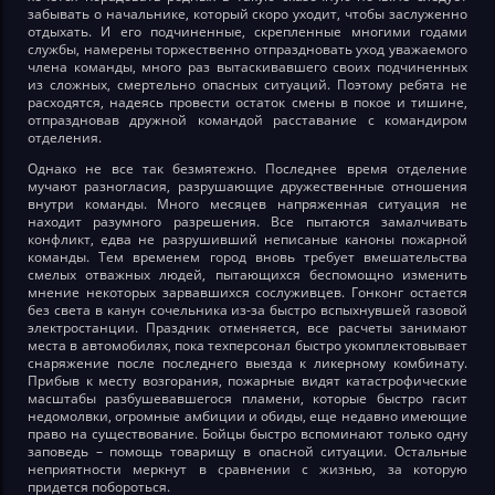
забывать о начальнике, который скоро уходит, чтобы заслуженно
отдыхать. И его подчиненные, скрепленные многими годами
службы, намерены торжественно отпраздновать уход уважаемого
члена команды, много раз вытаскивавшего своих подчиненных
из сложных, смертельно опасных ситуаций. Поэтому ребята не
расходятся, надеясь провести остаток смены в покое и тишине,
отпраздновав дружной командой расставание с командиром
отделения.
Однако не все так безмятежно. Последнее время отделение
мучают разногласия, разрушающие дружественные отношения
внутри команды. Много месяцев напряженная ситуация не
находит разумного разрешения. Все пытаются замалчивать
конфликт, едва не разрушивший неписаные каноны пожарной
команды. Тем временем город вновь требует вмешательства
смелых отважных людей, пытающихся беспомощно изменить
мнение некоторых зарвавшихся сослуживцев. Гонконг остается
без света в канун сочельника из-за быстро вспыхнувшей газовой
электростанции. Праздник отменяется, все расчеты занимают
места в автомобилях, пока техперсонал быстро укомплектовывает
снаряжение после последнего выезда к ликерному комбинату.
Прибыв к месту возгорания, пожарные видят катастрофические
масштабы разбушевавшегося пламени, которые быстро гасит
недомолвки, огромные амбиции и обиды, еще недавно имеющие
право на существование. Бойцы быстро вспоминают только одну
заповедь – помощь товарищу в опасной ситуации. Остальные
неприятности меркнут в сравнении с жизнью, за которую
придется побороться.