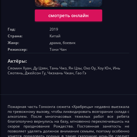
смотреть онлайн
Год:
2019
Страна:
Китай
Жанр:
драма, боевик
Режиссер:
Тони Чан
Актёры:
Сяомин Хуан, Ду Цзян, Тань Чжо, Ян Цзы, Охо Оу, Хоу Юн, Инь
Сяотянь, Джейсон Гу, Чжэхань Чжан, Гао Гэ
Пожарная часть Гонконга сюжета «Храбрецы» недавно выезжала
по тревожному вызову, чтобы ликвидировать возгорание склада с
алкоголем. После многочасовых тяжелых работ все ребята
благополучно вернулись на базу, мгновенно переключившись на
скорое празднование Рождества. Постоянная занятость не
позволяет уделять должное внимание семьям, поэтому особенно
хочется порадовать родных в такую сказочную ночь.Не следует