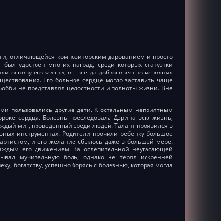
сти, отличающейся композиторским дарованием и просто
 был удостоен многих наград, среди которых статуэтки
яли основу его жизни, он всегда добросовестно исполнял
уществования. Его больное сердце могло заставить чаще
Бобби не представлял целостности и полноты жизни. Вне
ыми пользовались другие дети. К остальным неприятным
роке сердца. Болезнь преследовала Дэрина всю жизнь,
каждый миг, проведенный среди людей. Талант проявился в
альных инструментах. Родители прочили ребенку большое
 артистом, и его желание сбылось даже в большей мере.
каждым его движением. За ослепительной неугасающей
тывал мучительную боль, однако не терял искренней
ху, богатству, успешно борясь с болезнью, которая могла