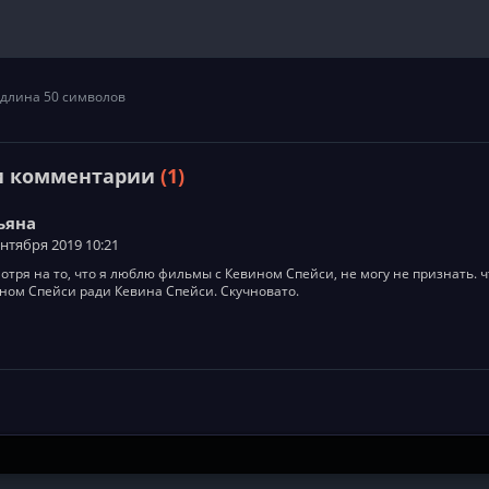
длина 50 символов
и комментарии
(1)
ьяна
ентября 2019 10:21
отря на то, что я люблю фильмы с Кевином Спейси, не могу не признать. 
ном Спейси ради Кевина Спейси. Скучновато.