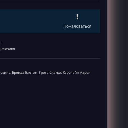
1
Пожаловаться
ия
, мюзикл
оскинс, Бренда Блетин, Грета Скакки, Кэролайн Аарон,