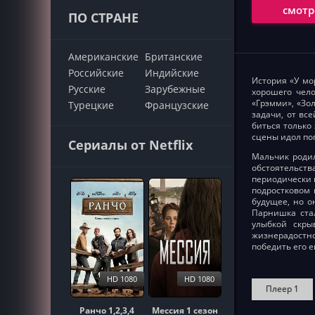
смотр
ПО СТРАНЕ
Американские
Британские
Российские
Индийские
История «У мо
Русские
Зарубежные
хорошего чело
«Грэмми», «Зо
Турецкие
Французские
задачи, от вс
биться только
сцены идол по
Сериалы от Netflix
Мальчик родил
обстоятельств
периодически н
подростковом 
будущее, но о
Парнишка ста
улыбкой скры
жизнерадостнос
победить его е
HD 1080
HD 1080
Плеер 1
Ранчо 1,2,3,4
Мессия 1 сезон