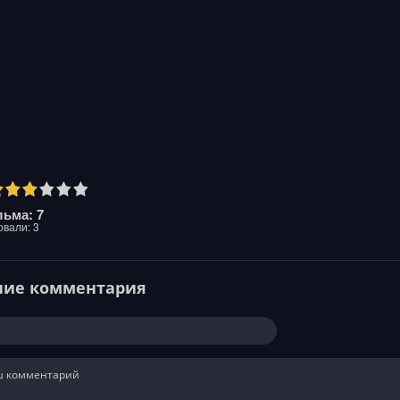
ьма: 7
овали:
3
ние комментария