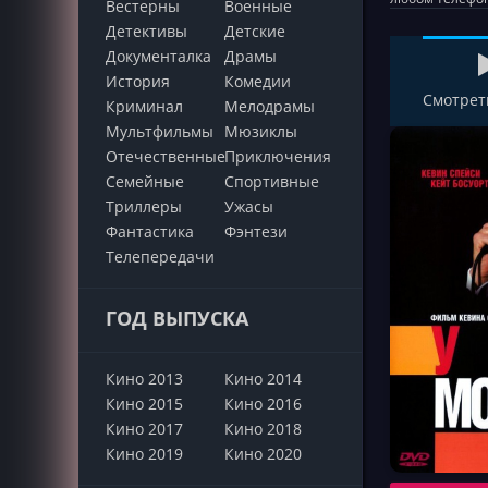
Вестерны
Военные
Детективы
Детские
Документалка
Драмы
История
Комедии
Смотрет
Криминал
Мелодрамы
Мультфильмы
Мюзиклы
Отечественные
Приключения
Семейные
Cпортивные
Триллеры
Ужасы
Фантастика
Фэнтези
Телепередачи
ГОД ВЫПУСКА
Кино 2013
Кино 2014
Кино 2015
Кино 2016
Кино 2017
Кино 2018
Кино 2019
Кино 2020