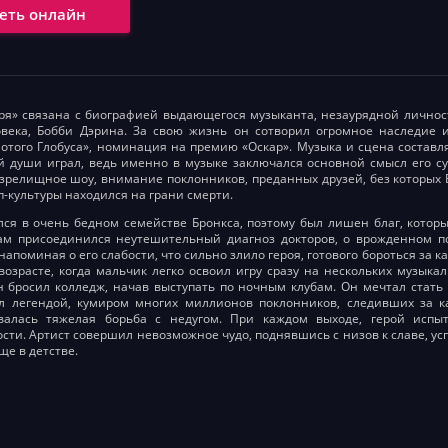
еть онлайн
ря» связана с биографией выдающегося музыканта, незаурядной лично
века, Бобби Дэрина. За свою жизнь он сотворил огромное наследие и
лотого Глобуса», номинация на премию «Оскар». Музыка и сцена составл
ей души играл, ведь именно в музыке заключался основной смысл его с
 зрелищное шоу, внимание поклонников, преданных друзей, без которых 
п-культуры находился на грани смерти.
ся в очень бедном семействе Бронкса, поэтому был лишен благ, котор
ам присоединился неутешительный диагноз докторов, о врожденном по
апоминая о его слабости, что сильно злило героя, готового бороться за 
возрасте, когда мальчик легко освоил игру сразу на нескольких музык
н бросил колледж, начав выступать по ночным клубам. Он мечтал стать
л легендой, кумиром многих миллионов поклонников, следивших за 
валась тяжелая борьба с недугом. При каждом выходе, герой испы
ти. Артист совершил невозможное чудо, поднявшись с низов к славе, успе
ще в детстве.