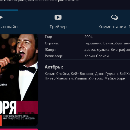
ь онлайн
Трейлер
Комментарии 
Год:
2004
Страна:
Германия, Великобритан
Жанр:
драма, музыка, биография
Режиссер:
Кевин Спейси
Актёры:
Кевин Спейси, Кейт Босворт, Джон Гудман, Боб Х
Питер Чинкотти, Уильям Улльрих, Майкл Бирн