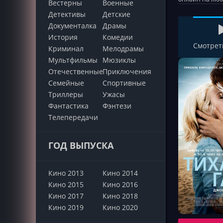
Вестерны
Военные
Детективы
Детские
Документалка
Драмы
История
Комедии
Смотрет
Криминал
Мелодрамы
Мультфильмы
Мюзиклы
Отечественные
Приключения
Семейные
Cпортивные
Триллеры
Ужасы
Фантастика
Фэнтези
Телепередачи
ГОД ВЫПУСКА
Кино 2013
Кино 2014
Кино 2015
Кино 2016
Кино 2017
Кино 2018
Кино 2019
Кино 2020