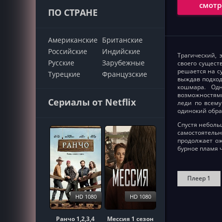
смотр
ПО СТРАНЕ
Американские
Британские
Российские
Индийские
Трагический, 
Русские
Зарубежные
своего сущест
решается на с
Турецкие
Французские
выждав подход
кошмара. Одн
возможностями
Сериалы от Netflix
леди по всему
одинокий обра
Спустя неболь
самостоятель
продолжает ож
бурное пламя 
Плеер 1
HD 1080
HD 1080
Ранчо 1,2,3,4
Мессия 1 сезон