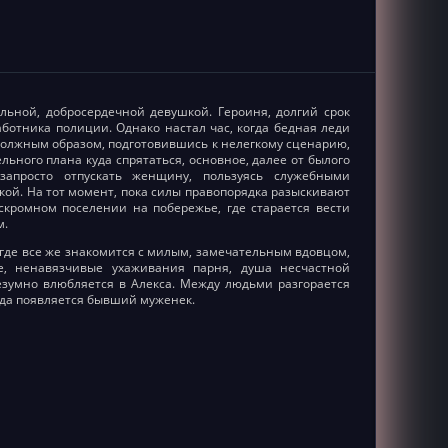
льной, добросердечной девушкой. Героиня, долгий срок
ботника полиции. Однако настал час, когда бедная леди
 Должным образом, подготовившись к нелегкому сценарию,
ьного плана куда спрятаться, основное, далее от былого
апросто отпускать женщину, пользуясь служебными
кой. На тот момент, пока силы правопорядка разыскивают
скромном поселении на побережье, где старается вести
м.
, где все же знакомится с милым, замечательным вдовцом,
е, ненавязчивые ухаживания парня, душа несчастной
зумно влюбляется в Алекса. Между людьми разгорается
гда появляется бывший муженек.