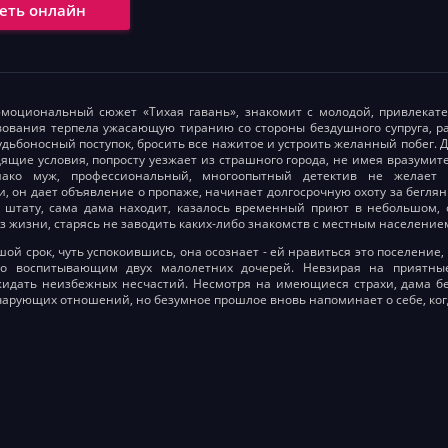
еть онлайн
эмоциональный сюжет «Тихая гавань», знакомит с молодой, привлекате
вования терпела ужасающую тиранию со стороны бездушного супруга, ра
удьбоносный поступок, бросить все нажитое и устроить желанный побег.
ящие условия, попросту уезжает из страшного города, не имея вразумител
ако муж, профессиональный, многоопытный детектив не желает з
, он дает объявление о пропаже, начинает долгосрочную охоту за беглян
 штату, сама дама находит, казалось временный приют в небольшом, 
з жизни, старясь не заводить каких-либо знакомств с местным население
шой срок, чуть успокоившись, она осознает - ей нравиться это поселение
но воспитывающим двух малолетних дочерей. Невзирая на приятны
идать неизбежных несчастий. Несмотря на имеющиеся страхи, дама бе
чарующих отношений, но безумное прошлое вновь напоминает о себе, ко