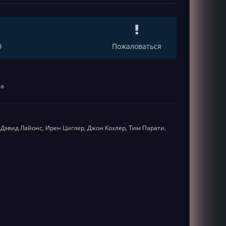
0
Пожаловаться
ма
Дэвид Лайонс, Ирен Циглер, Джон Кохлер, Тим Парати,