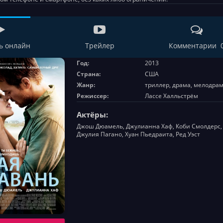
ь онлайн
Трейлер
Комментарии 
Год:
2013
Страна:
США
Жанр:
триллер, драма, мелодра
Режиссер:
Лассе Халльстрём
Актёры:
Джош Дюамель, Джулианна Хаф, Коби Смолдерс, 
Джулия Пагано, Хуан Пьедраита, Ред Уэст