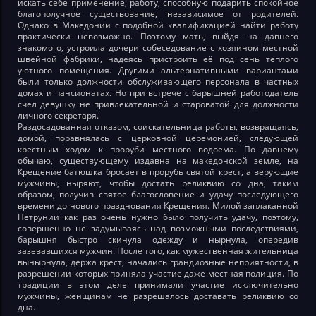
искать себе применение, работу, способную подарить спокойное
благополучное существование, независимое от родителей.
Однако в Македонии с подобной квалификацией найти работу
практически невозможно. Поэтому мать, выйдя на давнего
знакомого, устроила дочери собеседование с хозяином местной
швейной фабрики, надеясь пристроить её под сень теплого
уютного помещения. Другими альтернативными вариантами
были только должности обслуживающего персонала в частных
домах и пансионатах. Но при встрече с барышней работодатель
счел девушку не привлекательной и староватой для должности
личного секретаря.
Раздосадованная отказом, соискательница работы, возвращаясь,
домой, поравнялась с церковной церемонией, следующей
крестным ходом к проруби местного водоема. По давнему
обычаю, существующему издавна на македонской земле, на
Крещение батюшка бросает в прорубь святой крест, а верующие
мужчины, ныряют, чтобы достать реликвию со дна, таким
образом, получив святое благословение и удачу последующего
времени до нового празднования Крещения. Милой заплаканной
Петрунии как раз очень нужно было получить удачу, поэтому,
совершенно не задумываясь над возможными последствиями,
барышня быстро скинула одежду и нырнула, опередив
зазевавшихся мужчин. После того, как мужественная жительница
вынырнула, держа крест, начались грандиозные неприятности, в
разрешении которых приняла участие даже местная полиция. По
традиции в этом деле принимали участие исключительно
мужчины, женщинам не разрешалось доставать реликвию со
дна.