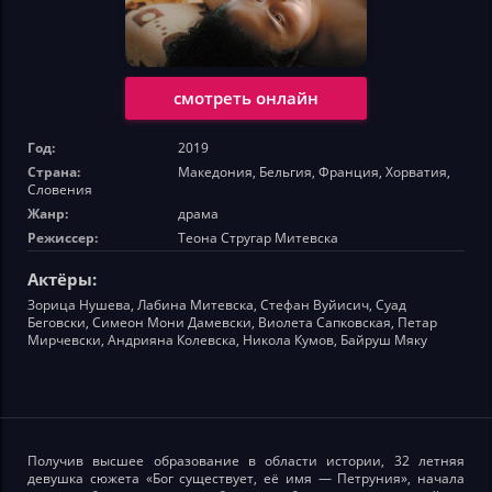
смотреть онлайн
Год:
2019
Страна:
Македония, Бельгия, Франция, Хорватия,
Словения
Жанр:
драма
Режиссер:
Теона Стругар Митевска
Актёры:
Зорица Нушева, Лабина Митевска, Стефан Вуйисич, Суад
Беговски, Симеон Мони Дамевски, Виолета Сапковская, Петар
Мирчевски, Андрияна Колевска, Никола Кумов, Байруш Мяку
Получив высшее образование в области истории, 32 летняя
девушка сюжета «Бог существует, её имя — Петруния», начала