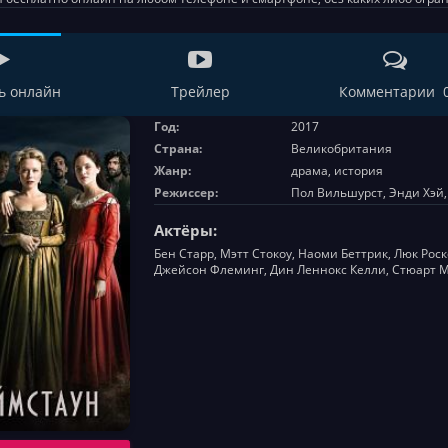
ь онлайн
Трейлер
Комментарии 
Год:
2017
Страна:
Великобритания
Жанр:
драма, история
Режиссер:
Пол Вильшурст, Энди Хэй
Актёры:
Бен Старр, Мэтт Стокоу, Наоми Беттрик, Люк Роск
Джейсон Флеминг, Дин Леннокс Келли, Стюарт М