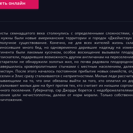
еть онлайн
исты семнадцатого века столкнулись с определенными сложностями,
нужны были новые американские территории и городок «Джеймстаун 1-
ополучное существование. Конечно, не для всех жителей жизнь скл
риносившие много бед, но одновременно дарившие надежду на изме
нтинента были лакомым кусочком, особое восхищение вызывали плодо
тоискатели, подарившие возможность другим англичанам на переселение
старатели не обнаружили золотых жил, но почва радовала плодородно
завершились кровопролитными стычками с местным населением, далеки
мстаун. После этого началось постоянное прибытие новых семейств, 
елин и Элис сразу сталкиваются с неприятностями. Милые леди рассчиты
зывающими на то, что они обязаны выйти за того, кто оплатил их до
алкивает милых дам на бунт против тех, кто считает их низшим сорто
нного поселения. Губернатор, сэр Джордж борется с недоброжелателями
ения цели нечистоплотны, далеки от норм морали. Только собственна
уничтожения.