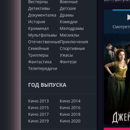
Вестерны
Военные
Детективы
Детские
Документалка
Драмы
История
Комедии
Смотрет
Криминал
Мелодрамы
Мультфильмы
Мюзиклы
Отечественные
Приключения
Семейные
Cпортивные
Триллеры
Ужасы
Фантастика
Фэнтези
Телепередачи
ГОД ВЫПУСКА
Кино 2013
Кино 2014
Кино 2015
Кино 2016
Кино 2017
Кино 2018
Кино 2019
Кино 2020