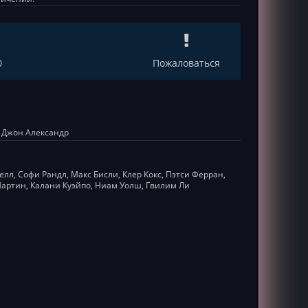
0
Пожаловаться
, Джон Александр
елл, Софи Рандл, Макс Бисли, Клер Кокс, Пэтси Ферран,
артин, Калани Куэйпо, Ниам Уолш, Гвилим Ли