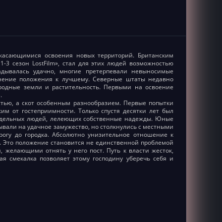
 касающимися освоения новых территорий. Британским
3 сезон LostFilm», стал для этих людей возможностью
адывалась удачно, многие претерпевали невыносимые
нение положения к лучшему. Северные штаты недавно
родные земли и растительность. Первыми на освоение
.
стью, а скот особенным разнообразием. Первые попытки
м от гостеприимности. Только спустя десятки лет был
отдельных людей, лелеющих собственные надежды. Юные
вали на удачное замужество, но столкнулись с местными
рогу до городка. Абсолютно унизительное отношение к
м. Это положение становится не единственной проблемой
, желающими отнять у него пост. Путь к власти жесток,
я смекалка позволяет этому господину уберечь себя и