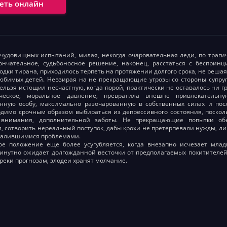
еть онлайн
чудовищных испытаний, милая, некогда очаровательная леди, по трагиче
ончательное, судьбоносное решение, наконец, расстаться с беспринц
дки тирана, приходилось терпеть на протяжении долгого срока, не решаяс
юбимых детей. Невзирая на не прекращающие угрозы со стороны супру
ельзя истощил несчастную, когда порой, практически не оставалось ни 
ическое, моральное давление, превратила внешне привлекательн
нную особу, максимально разочарованную в собственных силах и пос
одимо срочным образом выбираться из депрессивного состояния, поско
 внимания, дополнительной заботы. Не прекращающие попытки об
, сотворить нереальный поступок, дабы крохи не претерпевали нужды, ли
валившимися проблемами.
лое положение еще более усугубляется, когда внезапно исчезает мла
нутно ожидает долгожданной весточки от предполагаемых похитителей,
преки прогнозам, злодеи хранят молчание.