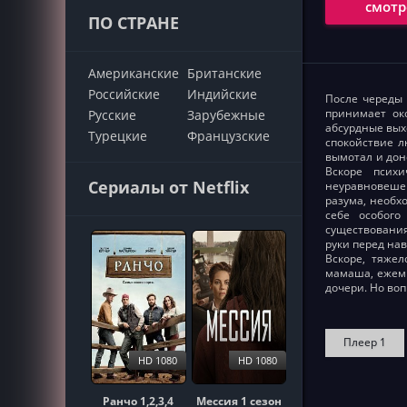
смотр
ПО СТРАНЕ
Американские
Британские
Российские
Индийские
После череды 
принимает ок
Русские
Зарубежные
абсурдные выхо
Турецкие
Французские
спокойствие л
вымотал и дон
Вскоре псих
Сериалы от Netflix
неуравновеше
разума, необх
себе особого
существования
руки перед на
Вскоре, тяже
мамаша, ежеми
дочери. Но во
Плеер 1
HD 1080
HD 1080
Ранчо 1,2,3,4
Мессия 1 сезон