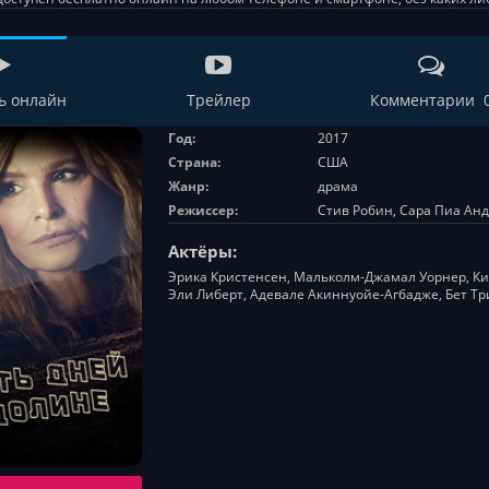
ь онлайн
Трейлер
Комментарии 
Год:
2017
Страна:
США
Жанр:
драма
Режиссер:
Стив Робин, Сара Пиа Ан
Актёры:
Эрика Кристенсен, Мальколм-Джамал Уорнер, Кир
Эли Либерт, Адевале Акиннуойе-Агбадже, Бет Т