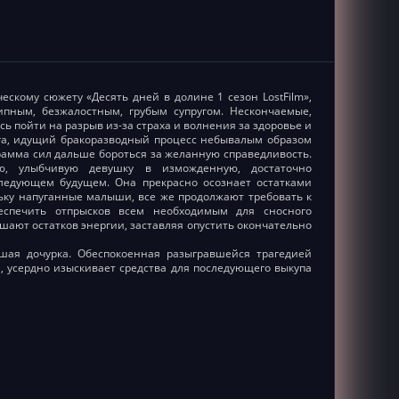
скому сюжету «Десять дней в долине 1 сезон LostFilm»,
ипным, безжалостным, грубым супругом. Нескончаемые,
ь пойти на разрыв из-за страха и волнения за здоровье и
га, идущий бракоразводный процесс небывалым образом
грамма сил дальше бороться за желанную справедливость.
ую, улыбчивую девушку в изможденную, достаточно
ледующем будущем. Она прекрасно осознает остатками
льку напуганные малыши, все же продолжают требовать к
еспечить отпрысков всем необходимым для сносного
шают остатков энергии, заставляя опустить окончательно
дшая дочурка. Обеспокоенная разыгравшейся трагедией
 усердно изыскивает средства для последующего выкупа