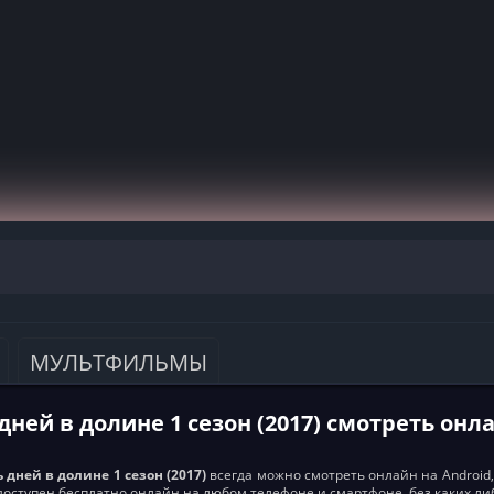
МУЛЬТФИЛЬМЫ
дней в долине 1 сезон (2017) смотреть онл
 дней в долине 1 сезон (2017)
всегда можно смотреть онлайн на Android, 
 доступен бесплатно онлайн на любом телефоне и смартфоне, без каких л