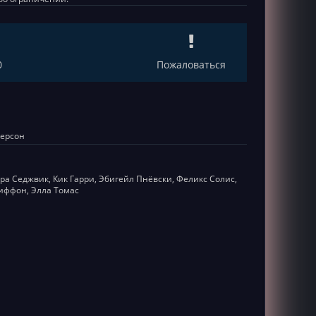
0
Пожаловаться
дерсон
а Седжвик, Кик Гарри, Эбигейл Пнёвски, Феликс Солис,
риффон, Элла Томас