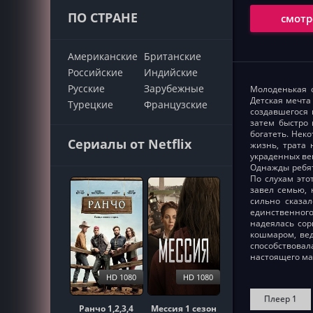
ПО СТРАНЕ
смотр
Американские
Британские
Российские
Индийские
Русские
Зарубежные
Молоденькая 
Детская мечта
Турецкие
Французские
создавшегося 
затем быстро
богатеть. Нек
Сериалы от Netflix
жизнь, трата
украденных ве
Однажды ребят
По слухам это
завел семью, 
сильно сказа
единственного
надеялась сор
кошмаром, вед
способствова
настоящего ма
HD 1080
HD 1080
Плеер 1
Ранчо 1,2,3,4
Мессия 1 сезон