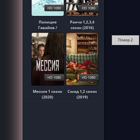
HD 1080
HD 1080
Полиция
Ранчо 1,2,3,4
Гавайев /
сезон (2016)
Гавайи 5-0
1,2,3,4,5,6,7,8,9,10
Плеер 2
сезон (2010)
HD 1080
HD 1080
Мессия 1 сезон
Сосед 1,2 сезон
(2020)
(2019)