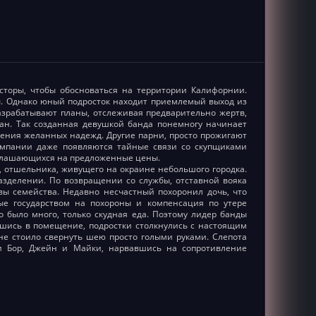
сторы, чтобы обосноваться на территории Калифорнии.
ты. Однако юный подросток находит приемлемый выход из
азрабатывают планы, отслеживая предварительно жертв,
ан. Так созданная девушкой банда понемногу начинает
вления желанных надежд. Другие парни, просто прожигают
компании даже появляются тайные связи со скупщиками
оглашающихся на предложенные цены.
, отшельника, живущего на окраине небольшого городка.
азделении. По возвращении со службы, отставной вояка
вы семейства. Недавно несчастный похоронил дочь, что
ные государством на похороны и компенсация по утере
 было много, только скудная еда. Поэтому лидер банды
вшись в помещение, подростки столкнулись с настоящим
не стоило свернуть шею просто голыми руками. Слепота
ли Бор, Джейн и Майки, нарвавшись на сопротивление