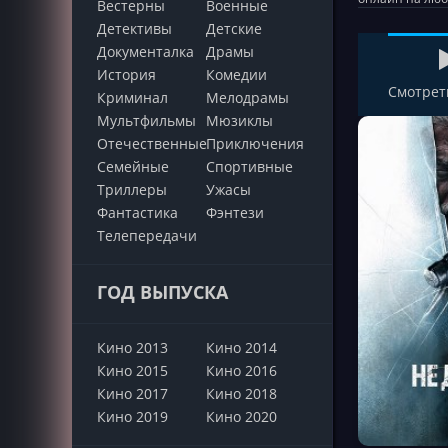
Вестерны
Военные
Детективы
Детские
Документалка
Драмы
История
Комедии
Смотрет
Криминал
Мелодрамы
Мультфильмы
Мюзиклы
Отечественные
Приключения
Семейные
Cпортивные
Триллеры
Ужасы
Фантастика
Фэнтези
Телепередачи
ГОД ВЫПУСКА
Кино 2013
Кино 2014
Кино 2015
Кино 2016
Кино 2017
Кино 2018
Кино 2019
Кино 2020