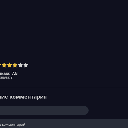
ьма: 7.8
овали:
9
ние комментария