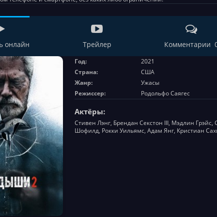
ь онлайн
Трейлер
Комментарии 
Год:
2021
Страна:
США
Жанр:
Ужасы
Режиссер:
Родольфо Саягес
Актёры:
Стивен Лэнг, Брендан Секстон III, Мэдлин Грэйс
Шофилд, Рокки Уильямс, Адам Янг, Кристиан Сах