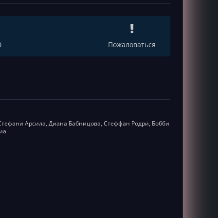
0
Пожаловаться
, Стефани Арсила, Диана Бабницова, Стеффан Родри, Бобби
иа