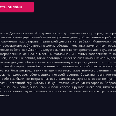
еть онлайн
особа Джейн сюжета «Не дыши 2» всегда хотела покинуть родные про
 казалась неосуществимой из-за отсутствия денег, образования и рабо
положения, подговаривая приятелей детства на грабежи. Мошенники р
 и эффективно забираются в дома, обчищая местных зажиточных горож
оторые ребята, как Джейн, целеустремленно копят средства для осущест
 награбленные деньги в местных магазинах и ночных заведениях. У 
щей, надежные ребята, также обогащающиеся за счет наивных малых, с
а находят для себя чрезвычайно заманчивую жертву, одинокого старика
т слепой старик ранее был военным, служившим в особо секретно подр
но все близкие родственники ушли из этого мира намного раньше гла
лось на здоровье, обернувшись потерей зрения. Средства, выплачен
 ребенка, были не потрачены, ведь одинокому мужчине вовсе не нужно
вать настоящий внушительный куш, тотчас исчезнув из городка. Забра
ь бывшему вояке, знавшему многие способы рукопашного боя, ничего 
ла обострению слуха, поэтому полностью слепыми оказались грабите
ньяка.