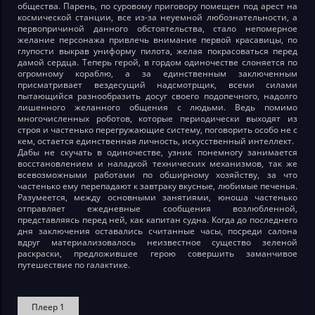
общества. Парень, по суровому приговору помещен под арест на
космической станции, все из-за неуемной любознательности, а
первопричиной данного обстоятельства, стало непомерное
желание персонажа привлечь внимание первой красавицы, по
глупости выкрав униформу пилота, желая покрасоваться перед
дамой сердца. Теперь герой, в гордом одиночестве слоняется по
огромному кораблю, а за единственным заключенным
присматривает вездесущий надсмотрщик, всеми силами
пытающийся разнообразить досуг своего подопечного, надолго
лишенного желанного общения с людьми. Ведь помимо
многочисленных роботов, которые периодически выходят из
строя и частенько перегружающие систему, поговорить особо не с
кем, остается единственная личность, искусственный интеллект.
Дабы не скучать в одиночестве, узник понемногу занимается
восстановлением и наладкой технических механизмов, так же
всевозможными работами по обширному хозяйству, за что
частенько ему перепадают к завтраку вкусные, любимые печенья.
Разумеется, между основными занятиями, юноша частенько
отправляет ежедневные сообщения возлюбленной,
представляясь перед ней, как капитан судна. Когда до последнего
дня заключения оставались считанные часы, посреди салона
вдруг материализовалось неизвестное существо зеленой
раскраски, предложившее герою совершить заманчивое
путешествие по галактике.
Плеер 1