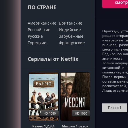
смотр
ПО СТРАНЕ
Американские
Британские
Российские
Индийские
Однажды, уст
решает отправ
Русские
Зарубежные
интересные з
Турецкие
Французские
вначале, разв
многочисленны
Ведь основная
Сериалы от Netflix
значимость.
Только неуряд
китаянкой и 
коллективу в 
После первых 
оставив малыш
воспитателей,
Лишь отважная
Плеер 1
HD 1080
HD 1080
Ранчо 1,2,3,4
Мессия 1 сезон