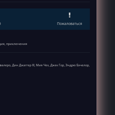
0
Пожаловаться
едия, приключения
леро, Дин Джаггер III, Мия Чех, Джек Гор, Эндрю Бэчелор,