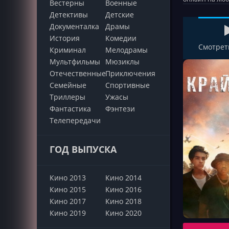
Вестерны
Военные
Детективы
Детские
Документалка
Драмы
История
Комедии
Смотрет
Криминал
Мелодрамы
Мультфильмы
Мюзиклы
Отечественные
Приключения
Семейные
Cпортивные
Триллеры
Ужасы
Фантастика
Фэнтези
Телепередачи
ГОД ВЫПУСКА
Кино 2013
Кино 2014
Кино 2015
Кино 2016
Кино 2017
Кино 2018
Кино 2019
Кино 2020