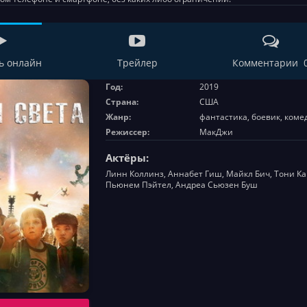
ь онлайн
Трейлер
Комментарии 
Год:
2019
Страна:
США
Жанр:
фантастика, боевик, ком
Режиссер:
МакДжи
Актёры:
Линн Коллинз, Аннабет Гиш, Майкл Бич, Тони Кава
Пьюнем Пэйтел, Андреа Сьюзен Буш