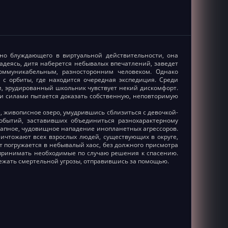
чно блуждающего в виртуальной действительности, она
адеясь, дитя наберется небывалых впечатлений, заведет
коммуникабельным, разносторонним человеком. Однако
 с орбиты, где находится очередная экспедиция. Среди
, эрудированный школьник чувствует некий дискомфорт.
ми силами пытается доказать собственную, неповторимую
, живописное озеро, умудрившись сблизиться с девочкой-
событий, заставивших объединиться разнохарактерному
запное, чудовищное нападение инопланетных агрессоров.
ичтожают всех взрослых людей, существующих в округе,
погружается в небывалый хаос, без должного присмотра
 принимать необходимые по случаю решения к спасению.
ежать смертельной угрозы, отправившись за помощью.