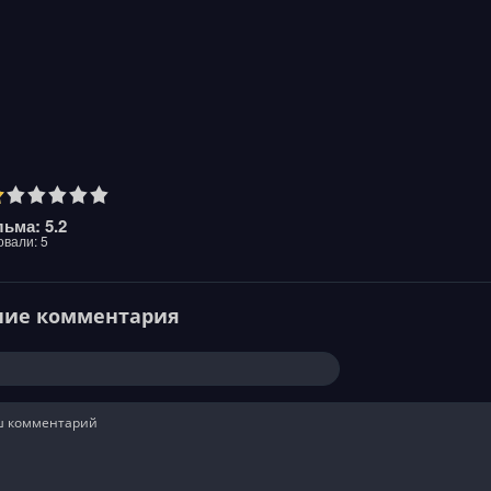
ьма: 5.2
овали:
5
ние комментария