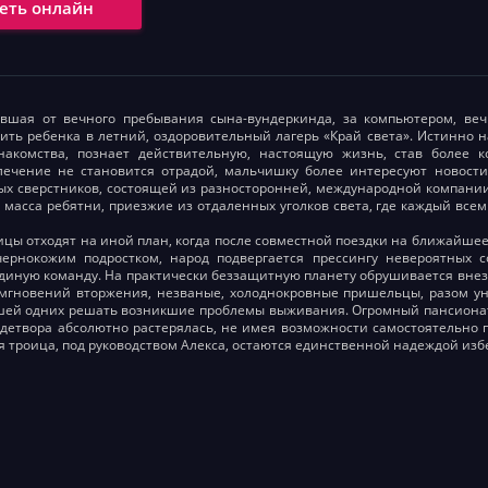
еть онлайн
авшая от вечного пребывания сына-вундеркинда, за компьютером, ве
ить ребенка в летний, оздоровительный лагерь «Край света». Истинно н
накомства, познает действительную, настоящую жизнь, став более 
лечение не становится отрадой, мальчишку более интересуют новости
х сверстников, состоящей из разносторонней, международной компании
 масса ребятни, приезжие из отдаленных уголков света, где каждый все
ицы отходят на иной план, когда после совместной поездки на ближайшее
чернокожим подростком, народ подвергается прессингу невероятных 
единую команду. На практически беззащитную планету обрушивается вне
мгновений вторжения, незваные, холоднокровные пришельцы, разом ун
ей одних решать возникшие проблемы выживания. Огромный пансионат 
 детвора абсолютно растерялась, не имея возможности самостоятельно
 троица, под руководством Алекса, остаются единственной надеждой изб