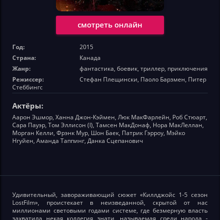
смотреть онлайн
Год:
2015
Страна:
Канада
Жанр:
фантастика, боевик, триллер, приключения
Режиссер:
Стефан Плещински, Паоло Барзмен, Питер
Стеббингс
Актёры:
Аарон Эшмор, Ханна Джон-Кэймен, Люк МакФарлейн, Роб Стюарт,
Сара Пауэр, Том Эллисон (I), Тамсен МакДонаф, Нора МакЛеллан,
Морган Келли, Фрэнк Мур, Шон Баек, Патрик Гэрроу, Мэйко
Нгуйен, Аманда Таппинг, Данка Сцепанович
Удивительный, завораживающий сюжет «Киллджойс 1-5 сезон
LostFilm», проистекает в неизведанной, скрытой от нас
миллионами световыми годами системе, где безмерную власть
захватила некая коллегия знати, называемая среди народа -