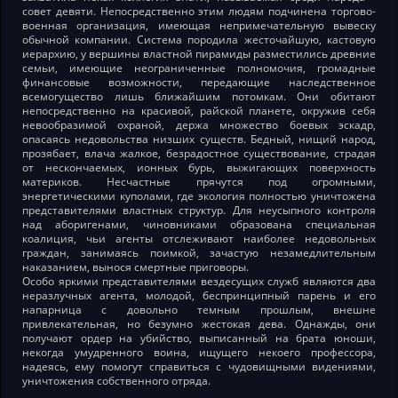
совет девяти. Непосредственно этим людям подчинена торгово-
военная организация, имеющая непримечательную вывеску
обычной компании. Система породила жесточайшую, кастовую
иерархию, у вершины властной пирамиды разместились древние
семьи, имеющие неограниченные полномочия, громадные
финансовые возможности, передающие наследственное
всемогущество лишь ближайшим потомкам. Они обитают
непосредственно на красивой, райской планете, окружив себя
невообразимой охраной, держа множество боевых эскадр,
опасаясь недовольства низших существ. Бедный, нищий народ,
прозябает, влача жалкое, безрадостное существование, страдая
от нескончаемых, ионных бурь, выжигающих поверхность
материков. Несчастные прячутся под огромными,
энергетическими куполами, где экология полностью уничтожена
представителями властных структур. Для неусыпного контроля
над аборигенами, чиновниками образована специальная
коалиция, чьи агенты отслеживают наиболее недовольных
граждан, занимаясь поимкой, зачастую незамедлительным
наказанием, вынося смертные приговоры.
Особо яркими представителями вездесущих служб являются два
неразлучных агента, молодой, беспринципный парень и его
напарница с довольно темным прошлым, внешне
привлекательная, но безумно жестокая дева. Однажды, они
получают ордер на убийство, выписанный на брата юноши,
некогда умудренного воина, ищущего некоего профессора,
надеясь, ему помогут справиться с чудовищными видениями,
уничтожения собственного отряда.