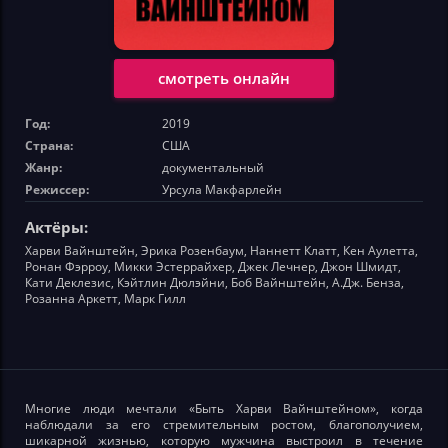
смотреть онлайн
Год:
2019
Страна:
США
Жанр:
документальный
Режиссер:
Урсула Макфарлейн
Актёры:
Харви Вайнштейн, Эрика Розенбаум, Наннетт Клатт, Кен Аулетта,
Ронан Фэрроу, Микки Эстеррайхер, Джек Лечнер, Джон Шмидт,
Кати Деклезис, Кэйтлин Дюлэйни, Боб Вайнштейн, А.Дж. Бенза,
Розанна Аркетт, Марк Гилл
Многие люди мечтали «Быть Харви Вайнштейном», когда
наблюдали за его стремительным ростом, благополучием,
шикарной жизнью, которую мужчина выстроил в течение