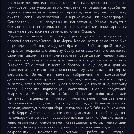
двадцати лет деятельности в качестве голливудского продюсера,
режиссера. Без участия этого человека не решалась судьба ни
одного кинематографического проекта, поэтому он по праву
считал себя императором американской кинематографии.
Основатель ныне популярных киностудий, Харви выпустил
больше трех сотен фильмов, которые затем были номинированы
на самые престижные премии, включая «Оскар».
Родился и вырос этот выдающийся деятель искусства в
европейском семействе Нью-Йорка. Кроме него в семействе был
еще один ребенок, младший братишка Боб, который всегда
старался подражать стершему брату до определенного возраста.
Окончив школу, затем университет Вайнштейн начал сразу
заниматься продюсерской деятельностью и довольно успешно.
Вначале 70-х герой вместе с братом и еще одним давним
приятелем, активно организовывал музыкальные концерты,
фестивали. Затем на деньги, собранные от концертной
деятельности эти трое стали соучредителями, открыв фирму
Miramax, затем превратившуюся в огромную компанию, фабрику
звезд. Название корпорации составляли имена родителей
Мириам и Макса Вайнштейнов. Первыми работами стали
фильмы, имеющие чисто музыкальное направление.
Политические предпочтения продюсер отдал Демократической
партии, участвуя в предвыборных кампаниях Б. Обамы, Х. Клинтон
и Д. Керри. Деятель вел активную деятельность в сборе денег,
используемых во всех предвыборных кампаниях. Однако жизнь
непотопляемого кино-титана, казавшаяся многим настоящей
сказкой, была уничтожена буквально за несколько дней, после
откровений некоторых актрис работниц студии,