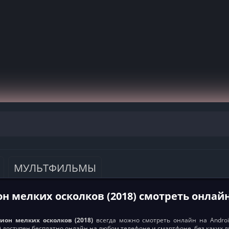
МУЛЬТФИЛЬМЫ
н мелких осколков (2018) смотреть онлай
ион мелких осколков (2018)
всегда можно смотреть онлайн на Android
8) доступен бесплатно онлайн на любом телефоне и смартфоне, без каких 