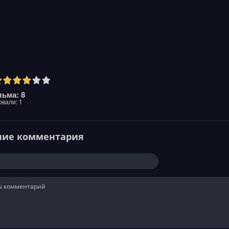
ьма: 8
овали:
1
ние комментария