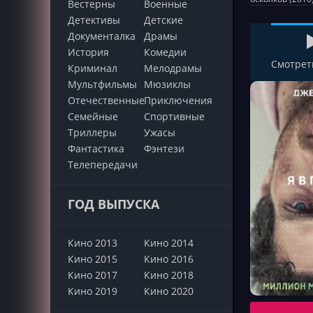
Вестерны
Военные
Детективы
Детские
Документалка
Драмы
История
Комедии
Смотрет
Криминал
Мелодрамы
Мультфильмы
Мюзиклы
Отечественные
Приключения
Семейные
Cпортивные
Триллеры
Ужасы
Фантастика
Фэнтези
Телепередачи
ГОД ВЫПУСКА
Кино 2013
Кино 2014
Кино 2015
Кино 2016
Кино 2017
Кино 2018
Кино 2019
Кино 2020