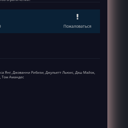
0
Пожаловаться
са Янг, Джованни Рибизи, Джульетт Льюис, Дэш Майок,
, Том Амандес