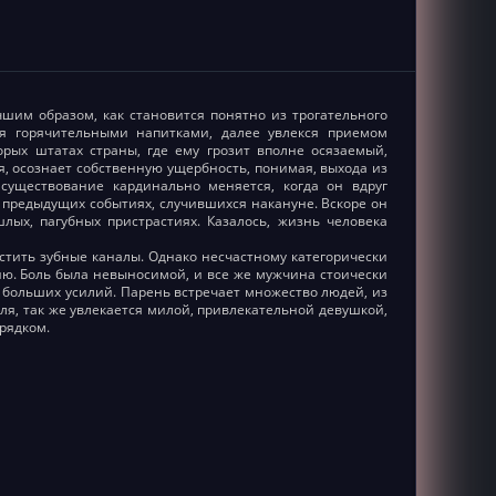
чшим образом, как становится понятно из трогательного
ся горячительными напитками, далее увлекся приемом
торых штатах страны, где ему грозит вполне осязаемый,
я, осознает собственную ущербность, понимая, выхода из
существование кардинально меняется, когда он вдруг
 предыдущих событиях, случившихся накануне. Вскоре он
лых, пагубных пристрастиях. Казалось, жизнь человека
стить зубные каналы. Однако несчастному категорически
ю. Боль была невыносимой, и все же мужчина стоически
 больших усилий. Парень встречает множество людей, из
я, так же увлекается милой, привлекательной девушкой,
рядком.