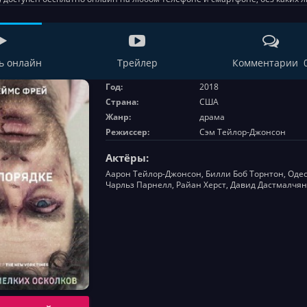
ь онлайн
Трейлер
Комментарии 
Год:
2018
Страна:
США
Жанр:
драма
Режиссер:
Сэм Тейлор-Джонсон
Актёры:
Аарон Тейлор-Джонсон, Билли Боб Торнтон, Одес
Чарльз Парнелл, Райан Херст, Давид Дастмалчян