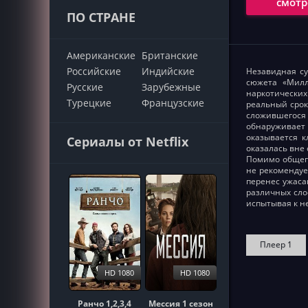
смотр
ПО СТРАНЕ
Американские
Британские
Российские
Индийские
Незавидная су
сюжета «Милл
Русские
Зарубежные
наркотических
Турецкие
Французские
реальный срок
сложившегося
обнаруживает 
оказывается к
Сериалы от Netflix
оказалась вне
Помимо общего
не рекомендуе
перенес ужаса
различных сло
испытывая к н
Плеер 1
HD 1080
HD 1080
Ранчо 1,2,3,4
Мессия 1 сезон