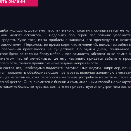
еть онлайн
дьба молодого, довольно перспективного писателя, складывается не лу
ион мелких осколков». С недавних пор, герой все больше увлекает
 средств. Хуже того, из-за проблем с законом, его преследуют в неко
 заключения. Персонаж, во время коротких мгновений, выходя их забыть
 положения практически не существует. Но одним днем, привычное 
свое бренное тело на борту небольшого самолета, абсолютно не помня о
лиентом частой лечебницы, где ему насильно придется забыть о прош
 опасности, только проявились очередные неприятности.
 состояния, необходимо подлечить запущенные недуги, например, почи
тся применять обезболивающие препараты, включая желанную анестези
ющее испытание, хотя перебороть желание употребить наркотики стоило
ев общества. Он знакомится с бывшим криминальным главой наркокартел
езнакомке большие чувства, хотя это не приветствуется внутренним распо