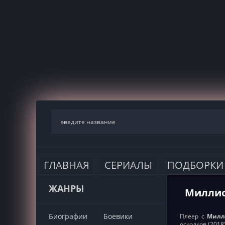
ГЛАВНАЯ
СЕРИАЛЫ
ПОДБОРКИ
ЖАНРЫ
Миллио
Биографии
Боевики
Плеер с
Милл
осколков (201