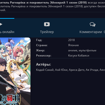
итель Рагнарёка и покровитель Эйнхерий 1 сезон (2018)
всегда можно
литель Рагнарёка и покровитель Эйнхерий 1 сезон (2018) доступен бесп
ний.
ь онлайн
Трейлер
Комментарии 
Год:
2018
Страна:
Япония
Жанр:
аниме, мультфильм
Режиссер:
Косукэ Кобаяси
Актёры:
Кодай Сакай, Аой Юки, Ариса Датэ, Ая Утида, Аян