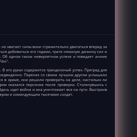
 не хватает силы воли стремительно двигаться вперед за
ься добиваться его годами, тратя немалую дюжину сил и
й. Об одном таком невероятном успехе и поведает аниме
ilm".
В его руках содержится грандиозный успех. Преград для
предвиденно. Паренек со своим лучшим другом услышали
ся в храме, они решили проверить на деле, настолько ли
ором оказался персонаж после проверки. Столкнувшись с
Здесь идет война и она уничтожает все на пути. Выстроив
дером и командующим тысячами солдат.