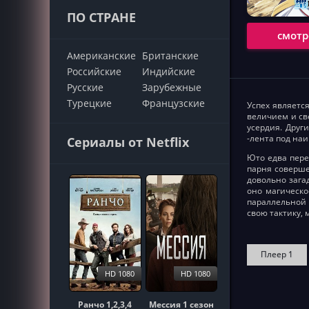
ПО СТРАНЕ
смотр
Американские
Британские
Российские
Индийские
Русские
Зарубежные
Турецкие
Французские
Успех являетс
величием и св
усердия. Друг
-лента под на
Сериалы от Netflix
Юто едва пере
парня соверше
довольно зага
оно магическо
параллельной 
свою тактику,
Плеер 1
HD 1080
HD 1080
Ранчо 1,2,3,4
Мессия 1 сезон