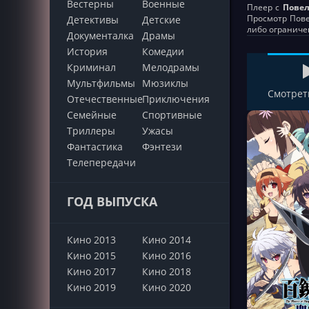
Вестерны
Военные
Плеер с
Повел
Просмотр Пове
Детективы
Детские
либо ограниче
Документалка
Драмы
История
Комедии
Криминал
Мелодрамы
Мультфильмы
Мюзиклы
Смотрет
Отечественные
Приключения
Семейные
Cпортивные
Триллеры
Ужасы
Фантастика
Фэнтези
Телепередачи
ГОД ВЫПУСКА
Кино 2013
Кино 2014
Кино 2015
Кино 2016
Кино 2017
Кино 2018
Кино 2019
Кино 2020