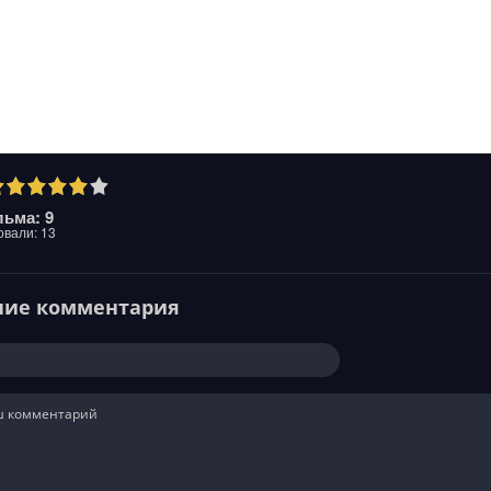
ьма: 9
овали:
13
ние комментария