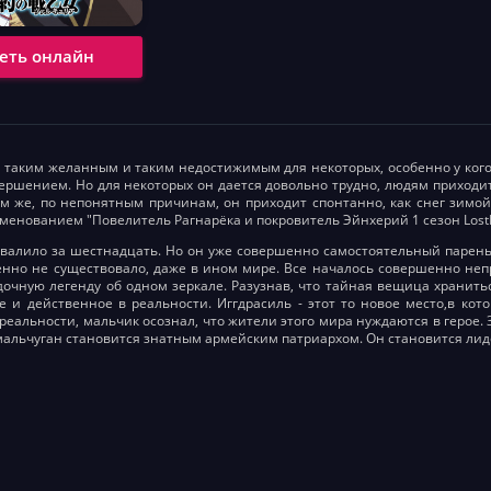
еть онлайн
я таким желанным и таким недостижимым для некоторых, особенно у кого
ершением. Но для некоторых он дается довольно трудно, людям приходит
им же, по непонятным причинам, он приходит спонтанно, как снег зимо
именованием "Повелитель Рагнарёка и покровитель Эйнхерий 1 сезон LostF
валило за шестнадцать. Но он уже совершенно самостоятельный парень. 
нно не существовало, даже в ином мире. Все началось совершенно не
дочную легенду об одном зеркале. Разузнав, что тайная вещица хранить
е и действенное в реальности. Иггдрасиль - этот то новое место,в кот
реальности, мальчик осознал, что жители этого мира нуждаются в герое. 
 мальчуган становится знатным армейским патриархом. Он становится ли