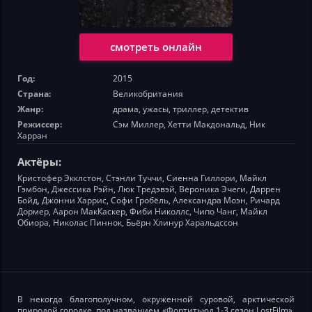
смотреть онлайн
Год:
2015
Страна:
Великобритания
Жанр:
драма, ужасы, триллер, детектив
Режиссер:
Сэм Миллер, Хетти Макдональд, Ник
Харран
Актёры:
Кристофер Экклстон, Стэнли Туччи, Сиенна Гиллори, Майкл
Гэмбон, Джессика Рэйн, Люк Тредэвэй, Вероника Эчеги, Даррен
Бойд, Джонни Харрис, Софи Гробёль, Александра Моэн, Ричард
Дормер, Аарон МакКаскер, Фиби Николлс, Чипо Чанг, Майкл
Обиора, Николас Пиннок, Бьёрн Хлинур Харальдссон
В некогда благополучном, окруженной суровой, арктической
природой городке, под названием «Фортитьюд 1-3 сезон LostFilm»,