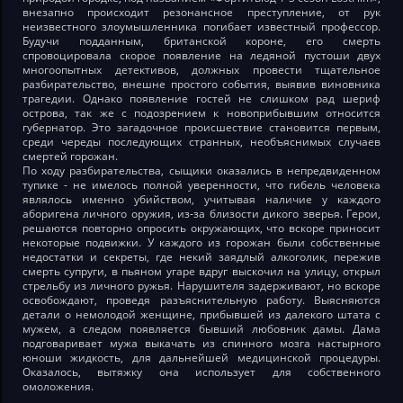
внезапно происходит резонансное преступление, от рук
неизвестного злоумышленника погибает известный профессор.
Будучи подданным, британской короне, его смерть
спровоцировала скорое появление на ледяной пустоши двух
многоопытных детективов, должных провести тщательное
разбирательство, внешне простого события, выявив виновника
трагедии. Однако появление гостей не слишком рад шериф
острова, так же с подозрением к новоприбывшим относится
губернатор. Это загадочное происшествие становится первым,
среди череды последующих странных, необъяснимых случаев
смертей горожан.
По ходу разбирательства, сыщики оказались в непредвиденном
тупике - не имелось полной уверенности, что гибель человека
являлось именно убийством, учитывая наличие у каждого
аборигена личного оружия, из-за близости дикого зверья. Герои,
решаются повторно опросить окружающих, что вскоре приносит
некоторые подвижки. У каждого из горожан были собственные
недостатки и секреты, где некий заядлый алкоголик, пережив
смерть супруги, в пьяном угаре вдруг выскочил на улицу, открыл
стрельбу из личного ружья. Нарушителя задерживают, но вскоре
освобождают, проведя разъяснительную работу. Выясняются
детали о немолодой женщине, прибывшей из далекого штата с
мужем, а следом появляется бывший любовник дамы. Дама
подговаривает мужа выкачать из спинного мозга настырного
юноши жидкость, для дальнейшей медицинской процедуры.
Оказалось, вытяжку она использует для собственного
омоложения.