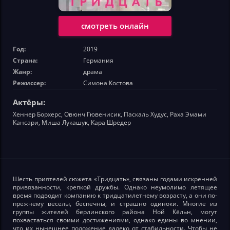
смотреть онлайн
Год:
2019
Страна:
Германия
Жанр:
драма
Режиссер:
Симона Костова
Актёры:
Хеннер Борхерс, Овюнч Гювенисик, Паскаль Худус, Раха Эмами
Кансари, Миша Лукашук, Кара Шрёдер
Шесть приятелей сюжета «Тридцать», связаны годами искренней
привязанности, крепкой дружбы. Однако неумолимо летящее
время подводит компанию к тридцатилетнему возрасту, а они по-
прежнему веселы, беспечны, и страшно одиноки. Многие из
группы жителей берлинского района Ной Кёльн, могут
похвастаться своими достижениями, однако едины во мнении,
что их нынешнее положение далеко от стабильности. Чтобы не