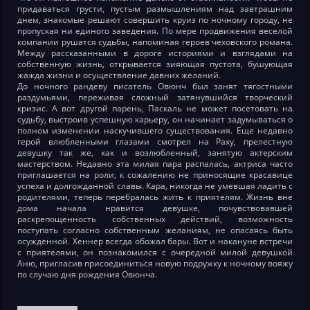
придаваться грусти, пустым размышлениям над завтрашним
днем, знакомые решают совершить круиз по ночному городу, не
пропуская ни единого заведения. По мере продвижения веселой
компании рушатся судьбы, напоминая героев чеховского романа.
Между рассказанными в дороге историями и взглядами на
собственную жизнь, открывается зияющая пустота, бушующая
жажда жизни и осуществление давних желаний.
До ночного рандеву писатель Овюнч был занят тягостными
раздумьями, переживая сложный затянувшийся творческий
кризис. А вот другой парень, Паскаль не может посетовать на
судьбу, выстроив успешную карьеру, он начинает задумываться о
полном изменении наскучившего существования. Еще недавно
герой влюбленными глазами смотрел на Раху, прелестную
девушку так же, как и возлюбленный, занятую актерским
мастерством. Недавно эта милая пара распалась, актриса часто
приглашается на роли, к сожалению не приносящие красавице
успеха и долгожданной славы. Кара, никогда не умевшая ладить с
родителями, теперь перебралась жить к приятелям. Жизнь вне
дома начала нравится девушке, почувствовавшей
раскрепощенность собственных действий, возможность
поступать согласно собственным желаниям, не опасаясь быть
осужденной. Хеннер всегда обожал бары. Вот и накануне встречи
с приятелями, он познакомился с очередной милой девушкой
Аню, пригласив присоединиться новую подружку к ночному вояжу
по случаю дня рождения Овюнча.