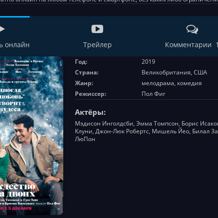
ь онлайн
Трейлер
Комментарии 
Год:
2019
Страна:
Великобритания, США
Жанр:
мелодрама, комедия
Режиссер:
Пол Фиг
Актёры:
Мэдисон Инголдсби, Эмма Томпсон, Борис Исако
Клуни, Джон-Люк Робертс, Мишель Йео, Билал Заф
ЛюПон