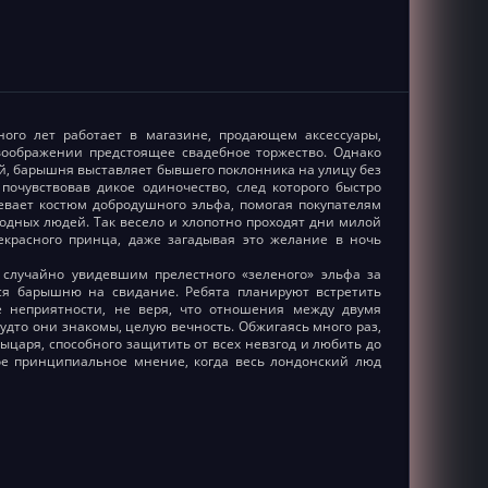
ого лет работает в магазине, продающем аксессуары,
воображении предстоящее свадебное торжество. Однако
ой, барышня выставляет бывшего поклонника на улицу без
почувствовав дикое одиночество, след которого быстро
вает костюм добродушного эльфа, помогая покупателям
одных людей. Так весело и хлопотно проходят дни милой
рекрасного принца, даже загадывая это желание в ночь
лучайно увидевшим прелестного «зеленого» эльфа за
ся барышню на свидание. Ребята планируют встретить
 неприятности, не веря, что отношения между двумя
удто они знакомы, целую вечность. Обжигаясь много раз,
ыцаря, способного защитить от всех невзгод и любить до
ое принципиальное мнение, когда весь лондонский люд