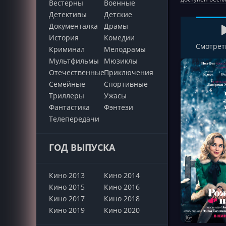
Вестерны
Военные
Детективы
Детские
Документалка
Драмы
История
Комедии
Смотрет
Криминал
Мелодрамы
Мультфильмы
Мюзиклы
Отечественные
Приключения
Семейные
Cпортивные
Триллеры
Ужасы
Фантастика
Фэнтези
Телепередачи
ГОД ВЫПУСКА
Кино 2013
Кино 2014
Кино 2015
Кино 2016
Кино 2017
Кино 2018
Кино 2019
Кино 2020