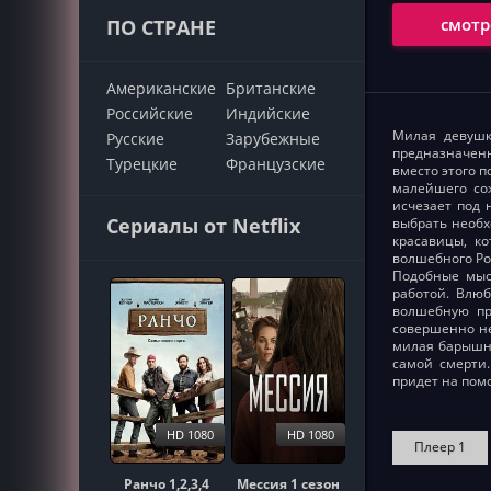
смотр
ПО СТРАНЕ
Американские
Британские
Российские
Индийские
Милая девушк
Русские
Зарубежные
предназначен
Турецкие
Французские
вместо этого 
малейшего сож
исчезает под 
Сериалы от Netflix
выбрать необх
красавицы, ко
волшебного Ро
Подобные мыс
работой. Влю
волшебную пр
совершенно не
милая барышня
самой смерти
придет на пом
HD 1080
HD 1080
Плеер 1
Ранчо 1,2,3,4
Мессия 1 сезон