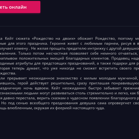
еть онлайн
а Кейт сюжета «Рождество на двоих» обожает Рождество, поэтому мн
ные для этого праздника. Героиня живет с любимым парнем, рисуя в 
получает измену . Не желая прощать предателю интрижку с другой девушк
аления. Только потом несчастная позволяет себе немного отчаяться, 
наплывом положительных эмоций благодарных клиентов. Продавец наде
одимые атрибуты для предстоящих празднований, а также подарки для р
торая теперь думает, что уже никогда не сможет встретить своего п
ждества.
ли прерывает неожиданное знакомство с милым молодым мужчиной, с
бившись, герой действует решительно, сразу приглашая понравившую
аздничную ночь вдвоем. Кейт неожиданно быстро забывает прежние
знакомыми людьми могут развиваться столь стремительно и легко, как б
 давно перестала, верить сказкам о чудесном появлении благородного р
. Но под сенью всеобщего празднования девушка сама опровергнет св
ощь влюбленным, окружая их феерией настоящего чуда.