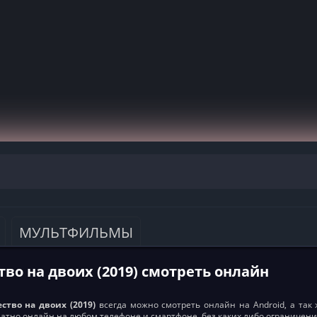
МУЛЬТФИЛЬМЫ
во на двоих (2019) смотреть онлайн
ство на двоих (2019)
всегда можно смотреть онлайн на Android, а так ж
латно онлайн на любом телефоне и смартфоне, без каких либо ограничени