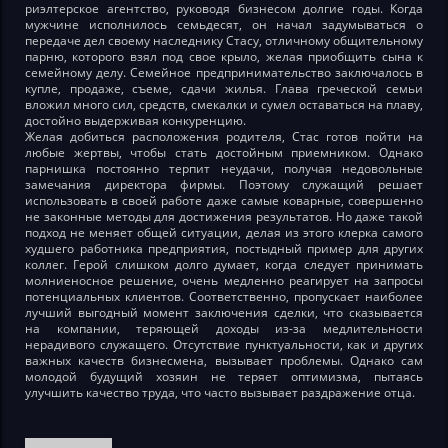
риэлтерское агентство, руководя бизнесом долгие годы. Когда
мужчине исполнилось семьдесят, он начал задумываться о
передаче дел своему наследнику Стасу, отличному общительному
парню, которого взял под свое крыло, желая приобщить сына к
семейному делу. Семейное предпринимательство заключалось в
купле, продаже, съеме, сдачи жилья. Глава греческой семьи
вложил много сил, средств, смекалки и сумел оставаться на плаву,
достойно выдерживая конкуренцию.
Желая добиться расположения родителя, Стас готов пойти на
любые жертвы, чтобы стать достойным приемником. Однако
парнишка постоянно терпит неудачи, получая недовольные
замечания директора фирмы. Поэтому служащий решает
использовать в своей работе даже самые коварные, совершенно
не законные методы для достижения результатов. Но даже такой
подход не меняет общей ситуации, делая из этого клерка самого
худшего работника предприятия, постыдный пример для других
коллег. Герой слишком долго думает, когда следует принимать
молниеносное решение, очень медленно реагирует на запросы
потенциальных клиентов. Соответственно, пропускает наиболее
лучший выгодный момент заключения сделки, что сказывается
на компании, теряющей доходы из-за медлительности
нерадивого служащего. Отсутствие пунктуальности, как и других
важных качеств бизнесмена, вызывает проблемы. Однако сам
молодой будущий хозяин не теряет оптимизма, пытаясь
улучшить качество труда, что часто вызывает раздражение отца.