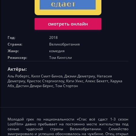
смотреть онлайн
Год:
2018
Страна:
Великобритания
Жанр:
комедия
Режиссер:
Том Кингсли
Актёры:
Аль Робертс, Килл Смит-Биноэ, Джэми Деметриу, Натасия
Деметриу, Кристос Стергиоглоу, Кэти Уикс, Алекс Бекетт, Харука
Абэ, Дастин Демри-Бёрнс, Том Стортон
Молодой грек по национальности «Стас всё сдаст 1-3 сезон
LostFilm» давно пребывает на постоянно месте жительства под
сенью чудесной страны Великобритании. Семейство
эмигрировало и успешно обосновалось на чужбине. Отец открыл