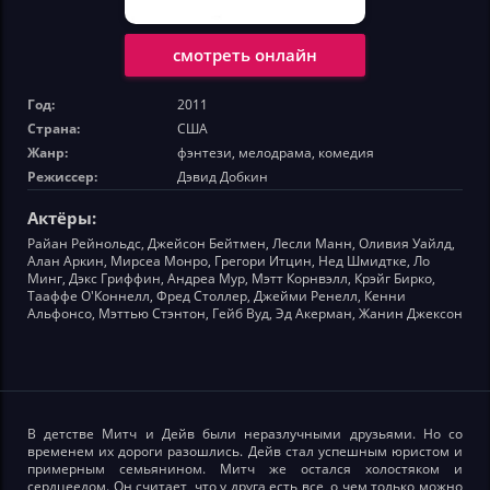
смотреть онлайн
Год:
2011
Страна:
США
Жанр:
фэнтези, мелодрама, комедия
Режиссер:
Дэвид Добкин
Актёры:
Райан Рейнольдс, Джейсон Бейтмен, Лесли Манн, Оливия Уайлд,
Алан Аркин, Мирсеа Монро, Грегори Итцин, Нед Шмидтке, Ло
Минг, Дэкс Гриффин, Андреа Мур, Мэтт Корнвэлл, Крэйг Бирко,
Тааффе О'Коннелл, Фред Столлер, Джейми Ренелл, Кенни
Альфонсо, Мэттью Стэнтон, Гейб Вуд, Эд Акерман, Жанин Джексон
В детстве Митч и Дейв были неразлучными друзьями. Но со
временем их дороги разошлись. Дейв стал успешным юристом и
примерным семьянином. Митч же остался холостяком и
сердцеедом. Он считает, что у друга есть все, о чем только можно