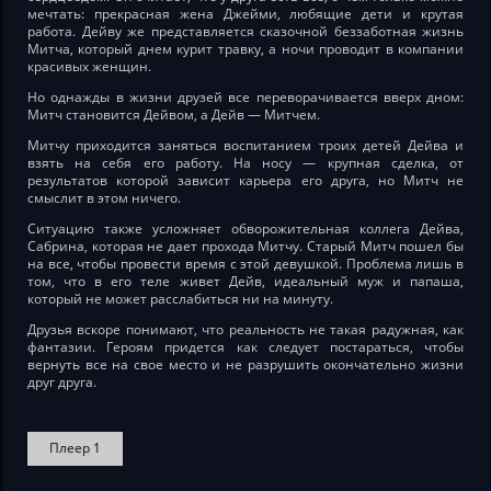
мечтать: прекрасная жена Джейми, любящие дети и крутая
работа. Дейву же представляется сказочной беззаботная жизнь
Митча, который днем курит травку, а ночи проводит в компании
красивых женщин.
Но однажды в жизни друзей все переворачивается вверх дном:
Митч становится Дейвом, а Дейв — Митчем.
Митчу приходится заняться воспитанием троих детей Дейва и
взять на себя его работу. На носу — крупная сделка, от
результатов которой зависит карьера его друга, но Митч не
смыслит в этом ничего.
Ситуацию также усложняет обворожительная коллега Дейва,
Сабрина, которая не дает прохода Митчу. Старый Митч пошел бы
на все, чтобы провести время с этой девушкой. Проблема лишь в
том, что в его теле живет Дейв, идеальный муж и папаша,
который не может расслабиться ни на минуту.
Друзья вскоре понимают, что реальность не такая радужная, как
фантазии. Героям придется как следует постараться, чтобы
вернуть все на свое место и не разрушить окончательно жизни
друг друга.
Плеер 1