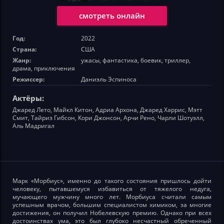
смотреть онлайн
Год:
2022
Страна:
США
Жанр:
ужасы, фантастика, боевик, триллер,
драма, приключения
Режиссер:
Даниэль Эспиноса
Актёры:
Джаред Лето, Майкл Китон, Адриа Архона, Джаред Харрис, Мэтт
Смит, Тайриз Гибсон, Кори Джонсон, Арчи Рено, Чарли Шотуэлл,
Аль Мадригал
Марк «Морбиус», именно до такого состояния пришлось дойти
человеку, пытавшемуся избавиться от тяжелого недуга,
мучающего мужчину много лет. Морбиуса считали самым
успешным врачом, большим специалистом химиком, за многие
достижения, он получил Нобелевскую премию. Однако при всех
достоинствах ума, это был глубоко несчастный обреченный