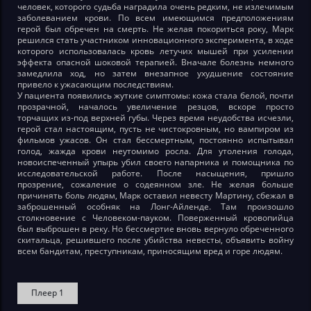
человек, которого судьба наградила очень редким, не излечимым
заболеванием крови. По всем имеющимся предположениям
герой был обречен на смерть. Не желая покориться року, Марк
решился стать участником инновационного эксперимента, в ходе
которого использовалась кровь летучих мышей при усилении
эффекта опасной шоковой терапией. Вначале болезнь немного
замедлила ход, но затем внезапное ухудшение состояние
привело к ужасающим последствиям.
У пациента появились жуткие симптомы: кожа стала белой, почти
прозрачной, началось увеличение резцов, вскоре просто
торчащих из-под верхней губы. Через время неудобства исчезли,
герой стал настоящим, пусть не чистокровным, но вампиром из
фильмов ужасов. Он стал бессмертным, постоянно испытывал
голод, жажда крови неутомимо росла. Для утоления голода,
новоиспеченный упырь убил своего напарника и помощника по
исследовательской работе. После насыщения, пришло
прозрение, сожаление о содеянном зле. Не желая больше
причинять боль людям, Марк оставил невесту Мартину, сбежал в
заброшенный особняк на Лонг-Айленде. Там произошло
столкновение с Человеком-пауком. Поверженный кровопийца
был выброшен в реку. Но бессмертие вновь вернуло обреченного
скитальца, решившего после убийства невесты, объявить войну
всем бандитам, преступникам, приносящим вред и горе людям.
Плеер 1