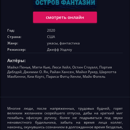
смотреть онлайн
Год:
2020
Страна:
США
Жанр:
ужасы, фантастика
Режиссер:
Джефф Уодлоу
Актёры:
Майкл Пенья, Мэгги Кью, Люси Хейл, Остин Стоуэлл, Портия
Даблдэй, Джимми О. Ян, Райан Хансен, Майкл Рукер, Шарлотта
МакКинни, Ким Коутс, Париса Фитц-Хенли, Майк Фогель
Многие люди, после напряженных, трудовых будней, горят
великим желанием скорейшего отпуска, дабы на краткий миг
позабыть офисную рутину, более не подрываться под звуки
ненавистного будильника, забыть на время лица коллег,
наконец, окунувшись сознанием в долгожданное время безделья,