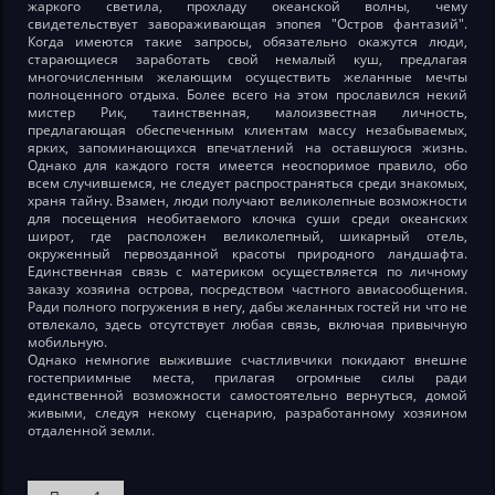
жаркого светила, прохладу океанской волны, чему
свидетельствует завораживающая эпопея "Остров фантазий".
Когда имеются такие запросы, обязательно окажутся люди,
старающиеся заработать свой немалый куш, предлагая
многочисленным желающим осуществить желанные мечты
полноценного отдыха. Более всего на этом прославился некий
мистер Рик, таинственная, малоизвестная личность,
предлагающая обеспеченным клиентам массу незабываемых,
ярких, запоминающихся впечатлений на оставшуюся жизнь.
Однако для каждого гостя имеется неоспоримое правило, обо
всем случившемся, не следует распространяться среди знакомых,
храня тайну. Взамен, люди получают великолепные возможности
для посещения необитаемого клочка суши среди океанских
широт, где расположен великолепный, шикарный отель,
окруженный первозданной красоты природного ландшафта.
Единственная связь с материком осуществляется по личному
заказу хозяина острова, посредством частного авиасообщения.
Ради полного погружения в негу, дабы желанных гостей ни что не
отвлекало, здесь отсутствует любая связь, включая привычную
мобильную.
Однако немногие выжившие счастливчики покидают внешне
гостеприимные места, прилагая огромные силы ради
единственной возможности самостоятельно вернуться, домой
живыми, следуя некому сценарию, разработанному хозяином
отдаленной земли.