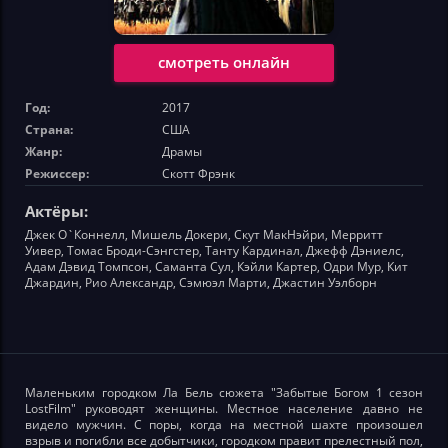
смотреть онлайн
Год:
2017
Страна:
США
Жанр:
Драмы
Режиссер:
Скотт Фрэнк
Актёры:
Джек О`Коннелл, Мишель Докери, Скут МакНэйри, Мерритт
Уивер, Томас Броди-Сэнгстер, Танту Кардинал, Джефф Дэниелс,
Адам Дэвид Томпсон, Саманта Сул, Кэйли Картер, Одри Мур, Кит
Джардин, Рио Александр, Сэмюэл Марти, Джастин Уэлборн
Маленьким городком Ла Бель сюжета "Забытые Богом 1 сезон
LostFilm" руководят женщины. Местное население давно не
видело мужчин. С поры, когда на местной шахте произошел
взрыв и погибли все добытчики, городком правит прелестный пол,