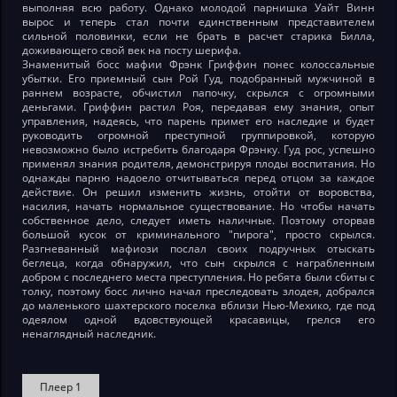
выполняя всю работу. Однако молодой парнишка Уайт Винн
вырос и теперь стал почти единственным представителем
сильной половинки, если не брать в расчет старика Билла,
доживающего свой век на посту шерифа.
Знаменитый босс мафии Фрэнк Гриффин понес колоссальные
убытки. Его приемный сын Рой Гуд, подобранный мужчиной в
раннем возрасте, обчистил папочку, скрылся с огромными
деньгами. Гриффин растил Роя, передавая ему знания, опыт
управления, надеясь, что парень примет его наследие и будет
руководить огромной преступной группировкой, которую
невозможно было истребить благодаря Фрэнку. Гуд рос, успешно
применял знания родителя, демонстрируя плоды воспитания. Но
однажды парню надоело отчитываться перед отцом за каждое
действие. Он решил изменить жизнь, отойти от воровства,
насилия, начать нормальное существование. Но чтобы начать
собственное дело, следует иметь наличные. Поэтому оторвав
большой кусок от криминального "пирога", просто скрылся.
Разгневанный мафиози послал своих подручных отыскать
беглеца, когда обнаружил, что сын скрылся с награбленным
добром с последнего места преступления. Но ребята были сбиты с
толку, поэтому босс лично начал преследовать злодея, добрался
до маленького шахтерского поселка вблизи Нью-Мехико, где под
одеялом одной вдовствующей красавицы, грелся его
ненаглядный наследник.
Плеер 1