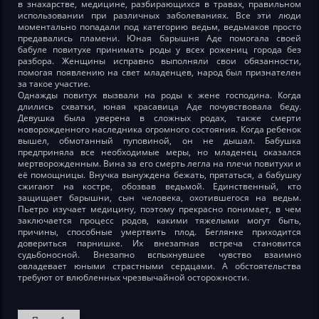
в знахарстве, медицине, разбирающихся в травах, правильном
использовании при различных заболеваниях. Все эти люди
моментально попадали под категорию ведьм, ведьмаков просто
предавались пламени. Юная барышня Аде помогала своей
бабуле повитухе принимать роды у всех рожениц города без
разбора. Женщины исправно выполняли свои обязанности,
помогая появлению на свет младенцев, народ был признателен
за такое участие.
Однажды повитух вызвали на роды к жене господина. Когда
длились схватки, юная красавица Аде почувствовала беду.
Девушка была уверена в сложных родах, также смерти
новорожденного наследника огромного состояния. Когда ребенок
вышел, обмотанный пуповиной, он не дышал. Бабушка
предприняла все необходимые меры, но младенец оказался
мертворожденным. Вина за его смерть легла на плечи повитухи и
её помощницы. Внучка вынуждена бежать, прятаться, а бабушку
сжигают на костре, обозвав ведьмой. Единственный, кто
защищает барышни, сын человека, охотившегося на ведьм.
Пьетро изучает медицину, поэтому прекрасно понимает, в чем
заключается процесс родов, какими тяжелыми могут быть,
причины, способные умертвить плод. Беглянке приходится
довериться парнишке. Их внезапная встреча становится
судьбоносной. Внезапно вспыхнувшее чувство взаимно
овладевает юными страстными сердцами. А обстоятельства
требуют от влюбленных чрезвычайной осторожности.