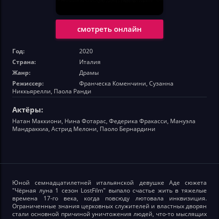
смотреть онлайн
Год:
2020
Страна:
Италия
Жанр:
Драмы
Режиссер:
Франческа Коменчини, Сузанна
Никкьярелли, Паола Ранди
Актёры:
Натан Маккиони, Нина Фотарас, Федерика Фракасси, Мануэла
Мандраккиа, Астрид Мелони, Паоло Бернардини
Юной семнадцатилетней итальянской девушке Аде сюжета
"Чёрная луна 1 сезон LostFilm" выпало счастье жить в тяжелые
времена 17-го века, когда повсюду лютовала инквизиция.
Ограниченные знания церковных служителей и властных дворян
стали основной причиной уничтожения людей, что-то мыслящих