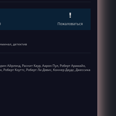
0
Пожаловаться
риминал, детектив
рин Айрлэнд, Раснит Каур, Аарон Пул, Роберт Арамайо,
 Роберт Коуттс, Роберт Ли Дэвис, Коннер Даудс, Джессика