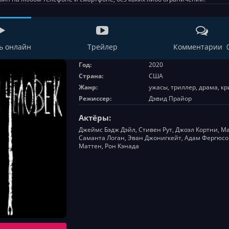
ь онлайн
Трейлер
Комментарии 
Год:
2020
Страна:
США
Жанр:
ужасы, триллер, драма, к
Режиссер:
Дэвид Прайор
Актёры:
Джеймс Бэдж Дэйл, Стивен Рут, Джоэл Кортни, Ма
Саманта Логан, Эван Джонигкейт, Адам Фергюсон,
Маттен, Рон Кэнада