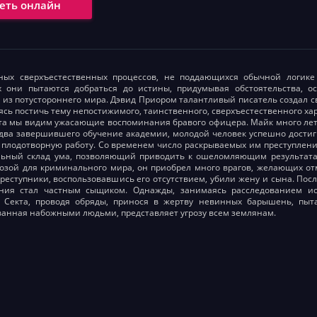
еть онлайн
ных сверхъестественных процессов, не поддающихся обычной логике 
х они пытаются добраться до истины, придумывая обстоятельства, о
из потустороннего мира. Дэвид Приором талантливый писатель создал с
ясь постичь тему непостижимого, таинственного, сверхъестественного ха
а мы видим ужасающие воспоминания бравого офицера. Майк много лет 
едва завершившего обучение академии, молодой человек успешно достиг
 плодотворную работу. Со временем число раскрываемых им преступлений
льный склад ума, позволяющий приводить к ошеломляющим результатам
розой для криминального мира, он приобрел много врагов, желающих 
Преступники, воспользовавшись его отсутствием, убили жену и сына. Посл
ния стал частным сыщиком. Однажды, занимаясь расследованием исч
. Секта, проводя обряды, принося в жертву невинных барышень, пыт
ванная набожными людьми, представляет угрозу всем землянам.