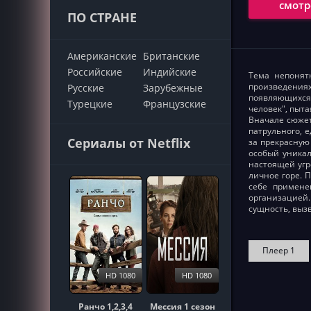
смотр
ПО СТРАНЕ
Американские
Британские
Российские
Индийские
Тема непонят
произведения
Русские
Зарубежные
появляющихся 
Турецкие
Французские
человек", пыта
Вначале сюжет
патрульного, 
Сериалы от Netflix
за прекрасную
особый уника
настоящей уг
личное горе. 
себе примене
организацией
сущность, выз
Плеер 1
HD 1080
HD 1080
Ранчо 1,2,3,4
Мессия 1 сезон