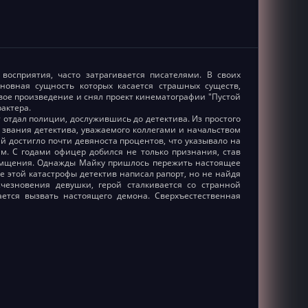
восприятия, часто затрагивается писателями. В своих
сновная сущность которых касается страшных существ,
вое произведение и снял проект кинематографии "Пустой
рактера.
отдал полиции, дослужившись до детектива. Из простого
 звания детектива, уважаемого коллегами и начальством
 достигло почти девяноста процентов, что указывало на
. С годами офицер добился не только признания, став
отмщения. Однажды Майку пришлось пережить настоящее
е этой катастрофы детектив написал рапорт, но не найдя
езновения девушки, герой сталкивается со странной
ается вызвать настоящего демона. Сверхъестественная