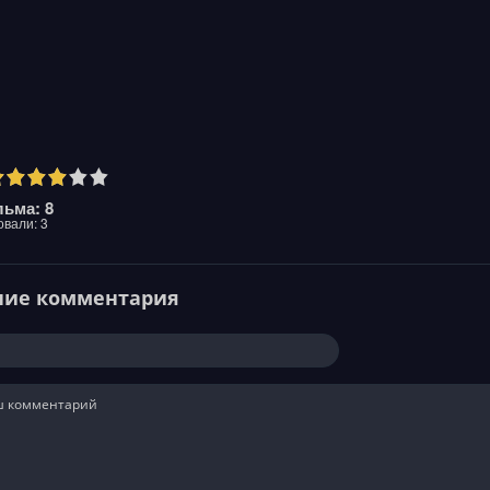
ьма: 8
овали:
3
ние комментария