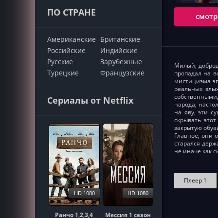
ПО СТРАНЕ
смотр
Американские
Британские
Российские
Индийские
Русские
Зарубежные
Милый, доброд
Турецкие
Французские
пропадал на в
мистицизма эп
реальных злы
собственными,
Сериалы от Netflix
народа, насто
на яву, эти с
скрывать этот
закрытую обув
Главное, они 
старался держ
не иначе как с
Плеер 1
HD 1080
HD 1080
Ранчо 1,2,3,4
Мессия 1 сезон