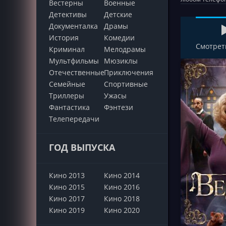
Вестерны
Военные
Детективы
Детские
Документалка
Драмы
История
Комедии
Смотрет
Криминал
Мелодрамы
Мультфильмы
Мюзиклы
Отечественные
Приключения
Семейные
Cпортивные
Триллеры
Ужасы
Фантастика
Фэнтези
Телепередачи
ГОД ВЫПУСКА
Кино 2013
Кино 2014
Кино 2015
Кино 2016
Кино 2017
Кино 2018
Кино 2019
Кино 2020