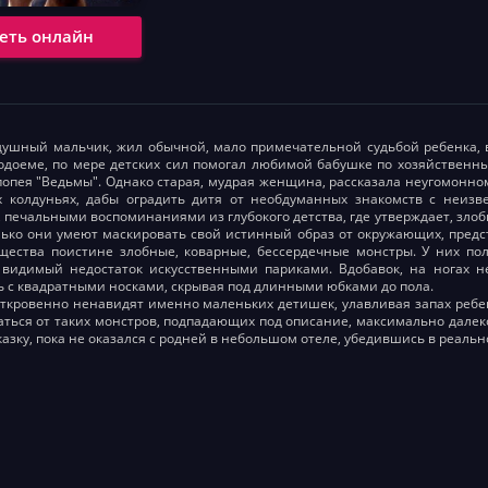
еть онлайн
ушный мальчик, жил обычной, мало примечательной судьбой ребенка, в
одоеме, по мере детских сил помогал любимой бабушке по хозяйственны
опея "Ведьмы". Однако старая, мудрая женщина, рассказала неугомонно
х колдуньях, дабы оградить дитя от необдуманных знакомств с неизв
 печальными воспоминаниями из глубокого детства, где утверждает, злоб
лько они умеют маскировать свой истинный образ от окружающих, пред
ущества поистине злобные, коварные, бессердечные монстры. У них по
 видимый недостаток искусственными париками. Вдобавок, на ногах не
ь с квадратными носками, скрывая под длинными юбками до пола.
откровенно ненавидят именно маленьких детишек, улавливая запах ребе
аться от таких монстров, подпадающих под описание, максимально дал
казку, пока не оказался с родней в небольшом отеле, убедившись в реаль