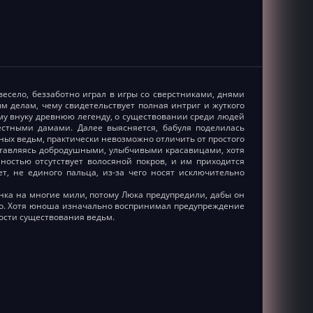
есело, беззаботно играл в игры со сверстниками, днями
м делам, чему свидетельствует полная интриг и жуткого
му внуку древнюю легенду, о существовании среди людей
естными дамами. Далее выясняется, бабуля поделилась
ных ведьм, практически невозможно отличить от простого
ставляясь добродушными, улыбчивыми красавицами, хотя
лностью отсутствует волосяной покров, и им приходится
т, не единого пальца, из-за чего носят исключительно
нка на многие мили, потому Люка предупредили, дабы он
еко. Хотя юноша изначально воспринимал предупреждение
ности существования ведьм.