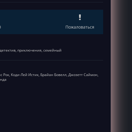
0
Пожаловаться
 детектив, приключения, семейный
ис Рок, Коди-Лей Истик, Брайан Бовелл, Джозетт Саймон,
онда