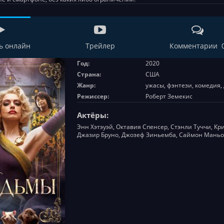
ь онлайн
Трейлер
Комментарии 
Год:
2020
Страна:
США
Жанр:
ужасы, фэнтези, комедия,
Режиссер:
Роберт Земекис
Актёры:
Энн Хэтэуэй, Октавия Спенсер, Стэнли Туччи, Кр
Джазир Бруно, Джозеф Зиньемба, Саймон Мань