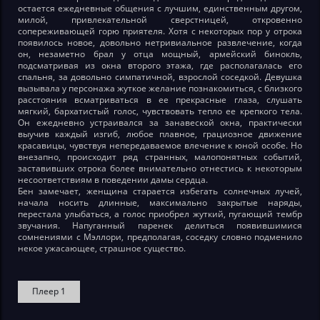
остается ежедневные общения с лучшим, единственным другом,
милой, привлекательной сверстницей, откровенно
сопереживающей горю приятеля. Хотя с некоторых пор у отрока
появилось новое, довольно нетривиальное развлечение, когда
он, незаметно брал у отца мощный, армейский бинокль,
подсматривая из окна второго этажа, где располагалась его
спальня, за довольно симпатичной, взрослой соседкой. Девушка
вызывала у персонажа жуткое желание познакомиться, с близкого
расстояния всматриваться в ее прекрасные глаза, слушать
мягкий, бархатистый голос, чувствовать тепло ее крепкого тела.
Он ежедневно устраивался за занавеской окна, практически
выучив каждый изгиб, любое плавное, грациозное движение
красавицы, чувствуя непередаваемое влечение к юной особе. Но
внезапно, происходит ряд странных, малопонятных событий,
заставивших отрока более внимательно отнестись к некоторым
несоответствиям в поведении дамы сердца.
Бен замечает, женщина старается избегать солнечных лучей,
начала носить длинные, максимально закрытые наряды,
перестала улыбаться, а голос приобрел жуткий, пугающий тембр
звучания. Напуганный паренек делиться появившимися
сомнениями с Мэллори, предполагая, соседку словно подменило
некое ужасающее, страшное существо.
Плеер 1