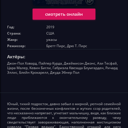
смотреть онлайн
Год:
2019
Страна:
США
Жанр:
ужасы
Режиссер:
Бретт Пирс, Дрю Т. Пирс
Актёры:
Джон-Пол Ховард, Пайпер Курда, Джеймисон Джонс, Ази Тесфай,
Цара Малер, Кевин Бигли, Габриэла Квезада Блумгарден, Ричард
Эллис, Блейн Крокарелл, Джуда Эбнер Пол
Юный, тихий подросток, давно забыл о мирной, уютной семейной
жизни, после бесконечных конфликтов и жутких ссор родителей,
что несказанно напрягает, угнетает мальчишку, видя, как близкие
люди приближаются к окончательному разводу, чему
свидетельствует завораживающая, наполненная мистицизмом
новелла "Первая ведьма". Единственной отрадой для него