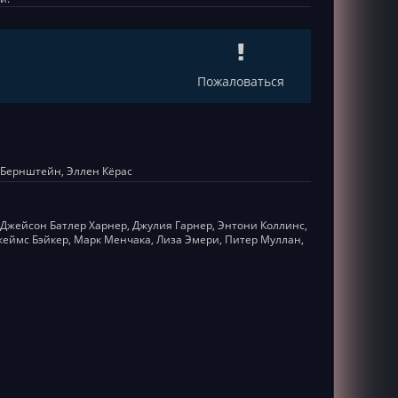
1
Пожаловаться
л
Бернштейн, Эллен Кёрас
Джейсон Батлер Харнер, Джулия Гарнер, Энтони Коллинс,
жеймс Бэйкер, Марк Менчака, Лиза Эмери, Питер Муллан,