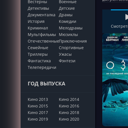
Вестерны
Военные
Детективы
Детские
Документалка
Драмы
История
Комедии
Смотрет
Криминал
Мелодрамы
Мультфильмы
Мюзиклы
Отечественные
Приключения
Семейные
Cпортивные
Триллеры
Ужасы
Фантастика
Фэнтези
Телепередачи
ГОД ВЫПУСКА
Кино 2013
Кино 2014
Кино 2015
Кино 2016
Кино 2017
Кино 2018
Кино 2019
Кино 2020