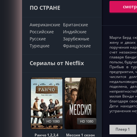
смотр
ПО СТРАНЕ
Американские
Британские
Российские
Индийские
Марти Берд сю
Русские
Зарубежные
жену и двоих 
Турецкие
Французские
поручения нар
счет незаконн
главаря банди
Сериалы от Netflix
пользы, будуч
Прибыв в тур
предприятия, 
числится дол
недальновидно
поделена, де
неприятностей
милая Венди н
благодаря сво
Дети находят
устранения не
HD 1080
HD 1080
Плеер 1
Ранчо 1,2,3,4
Мессия 1 сезон