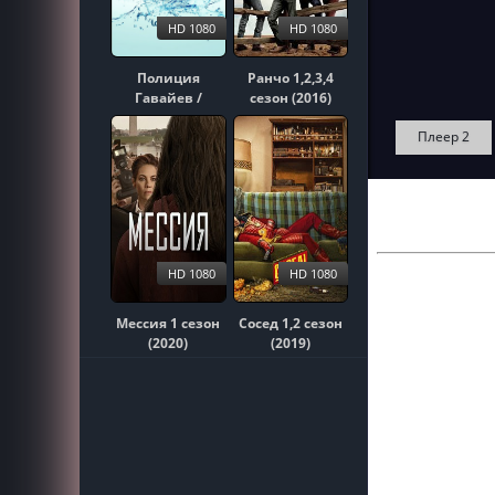
HD 1080
HD 1080
Полиция
Ранчо 1,2,3,4
Гавайев /
сезон (2016)
Гавайи 5-0
Плеер 2
1,2,3,4,5,6,7,8,9,10
сезон (2010)
HD 1080
HD 1080
Мессия 1 сезон
Сосед 1,2 сезон
(2020)
(2019)