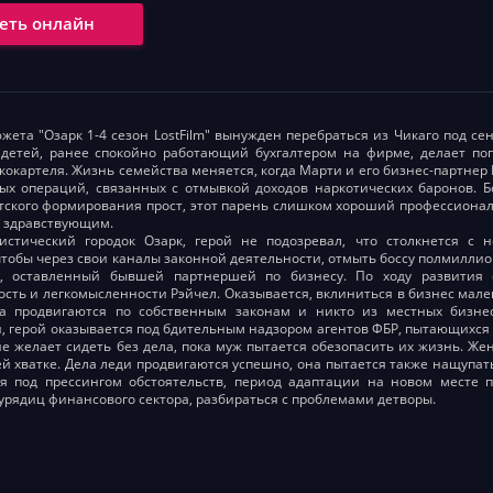
еть онлайн
жета "Озарк 1-4 сезон LostFilm" вынужден перебраться из Чикаго под 
детей, ранее спокойно работающий бухгалтером на фирме, делает поп
кокартеля. Жизнь семейства меняется, когда Марти и его бизнес-партне
ых операций, связанных с отмывкой доходов наркотических баронов. Б
тского формирования прост, этот парень слишком хороший профессионал
и здравствующим.
истический городок Озарк, герой не подозревал, что столкнется с 
чтобы через свои каналы законной деятельности, отмыть боссу полмилли
г, оставленный бывшей партнершей по бизнесу. По ходу развития 
сть и легкомысленности Рэйчел. Оказывается, вклиниться в бизнес мале
ла продвигаются по собственным законам и никто из местных бизне
, герой оказывается под бдительным надзором агентов ФБР, пытающихся з
е желает сидеть без дела, пока муж пытается обезопасить их жизнь. Же
ей хватке. Дела леди продвигаются успешно, она пытается также нащупать
ся под прессингом обстоятельств, период адаптации на новом месте
урядиц финансового сектора, разбираться с проблемами детворы.