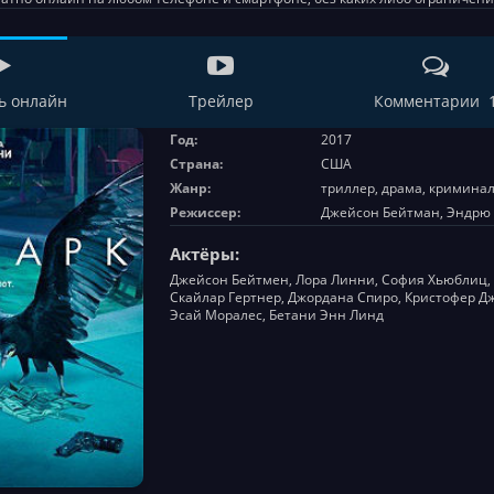
ь онлайн
Трейлер
Комментарии 
Год:
2017
Страна:
США
Жанр:
триллер, драма, кримина
Режиссер:
Джейсон Бейтман, Эндрю 
Актёры:
Джейсон Бейтмен, Лора Линни, София Хьюблиц, 
Скайлар Гертнер, Джордана Спиро, Кристофер Д
Эсай Моралес, Бетани Энн Линд