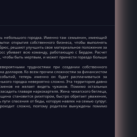
сень небольшого городка. Именно там семьянин, имеющий
ытки открытия собственного бизнеса, чтобы выполнять
р Брюс, решают улучшить свое материальное положение за
осс убивает всю команду, работающую с Бердом. Расчет
, чтобы быть мертвым, и может принести гораздо больше
невероятными трудностями при создании собственного
она долларов. Ко всем прочим сложностям за финансистом
событий, теперь именно он будет расплачиваться за
нького городка невероятно сложно. Эта территория давно
сменов не желает видеть чужаков. Помимо остальных
асадить главаря наркокартеля. Жена чикагского беглеца,
нщина становится риэлтором, быстро обретает уважение,
 пути спасения от беды, которую навлек на семью супруг.
 проходит сложно, поэтому родители вынуждены помимо