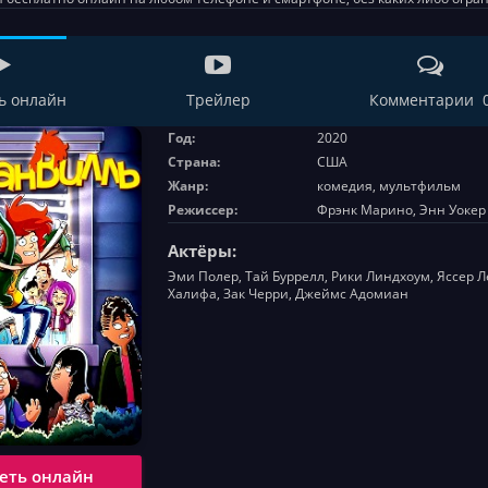
ь онлайн
Трейлер
Комментарии 
Год:
2020
Страна:
США
Жанр:
комедия, мультфильм
Режиссер:
Фрэнк Марино, Энн Уокер
Актёры:
Эми Полер, Тай Буррелл, Рики Линдхоум, Яссер Л
Халифа, Зак Черри, Джеймс Адомиан
еть онлайн