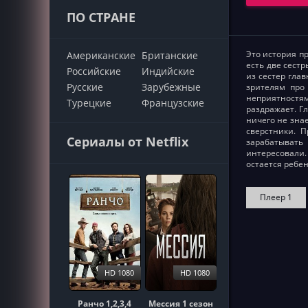
ПО СТРАНЕ
Это история пр
Американские
Британские
есть две сестр
Российские
Индийские
из сестер гла
Русские
Зарубежные
зрителям про
неприятностям
Турецкие
Французские
раздражает. Гл
ничего не зна
сверстники. 
Сериалы от Netflix
зарабатывать
интересовали.
остается ребе
Плеер 1
HD 1080
HD 1080
Ранчо 1,2,3,4
Мессия 1 сезон