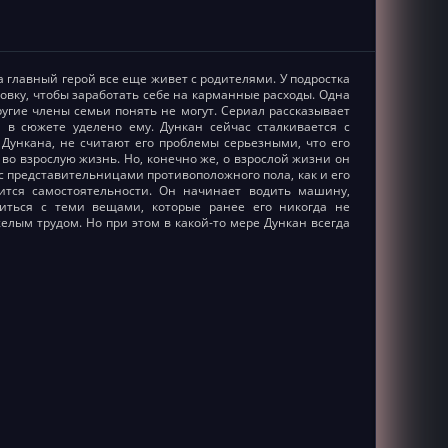
а главный герой все еще живет с родителями. У подростка
ковку, чтобы заработать себе на карманные расходы. Одна
ругие члены семьи понять не могут. Сериал рассказывает
 в сюжете уделено ему. Дункан сейчас сталкивается с
Дункана, не считают его проблемы серьезными, что его
 во взрослую жизнь. Но, конечно же, о взрослой жизни он
с представительницами противоположного пола, как и его
чится самостоятельности. Он начинает водить машину,
миться с теми вещами, которые ранее его никогда не
елым трудом. Но при этом в какой-то мере Дункан всегда