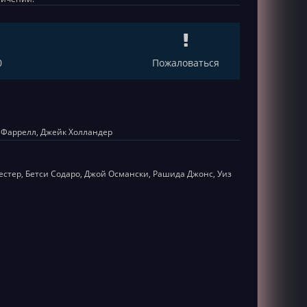
0
Пожаловаться
 Фаррелл, Джейк Холландер
естер, Бетси Содаро, Джой Османски, Рашида Джонс, Уиз