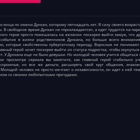
о юнца по имени Дункан, которому пятнадцать лет. В силу своего возраст
ы. В свободное время Дункан не «прохлаждается», а идет трудится на пар
вного героя просто помешалась на желании поскорее выйти замуж, что д
 события в жизни родственников Дункана, но больше всего внимания
и, которые свойственны пубертатному периоду. Взрослые не понимают 
авный герой хочет поскорее выйти из статуса подростка, чтобы окунуться
ет. У Дункана еще не было девушки. Но молодой человек учится общаться 
При просмотре сериала вы заметите, как главный герой стабильно у
 скромные, но все же деньги, расширять свой круг общения, знако
 Молодой человек не просто мечтает о независимости, он идет к ней тяж
нком со своими любопытными причудами.