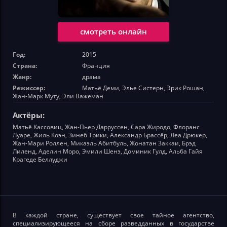
смотреть онлайн
Год:
2015
Страна:
Франция
Жанр:
драма
Режиссер:
Матьё Деми, Элье Систерн, Эрик Рошан,
Жан-Марк Муту, Эли Важеман
Актёры:
Матьё Кассовиц, Жан-Пьер Дарруссен, Сара Жиродо, Флоранс
Луаре, Жиль Коэн, Зинеб Трики, Александр Брассёр, Леа Дрюкер,
Жан-Мари Роллен, Микаэль Абитбуль, Жонатан Заккаи, Брэд
Лиленд, Аделин Моро, Эмили Шенэ, Доминик Гулд, Альба Гайя
Крагеде Беллуджи
В каждой стране, существует свое тайное агентство,
специализирующееся на сборе разведданных в государстве