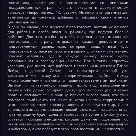
противника, состоящее в противостоянии со шпионами
недружественных стран, как это показано в драматическом
триллере «Бюро легенд 1-5 сезон». Именно эта организация
занимается шпионажем, добывая с помощью своих агентов
ценные данные.
В данном случае, французское бюро готовит настоящих агентов
для работы в особо опасных районах, где ведутся боевые
действия. Для того, что бы знать обо всех планах потенциального
противника, в страну отправляют самых проверенных и
подготовленных разведчиков, которые прошли весь курс
подготовки, и согласные работать в самых сложных и смертельно
опасных условиях, где в каждую минуту можно ждать
разоблачения и последующей смерти. Вот в таких непростых
условиях, уже шесть лет работает нелегальным агентом Гийом
Дебуа, в далекой Сирии, на территории которой уже
десятилетиями выдуться непримиримая война между
многочисленными кланами и правительственными войсками.
Выполняя поставленную задачу, герой, под вымышленным
именем уже давно собирает доступную информацию в стане
врага, и отсылает ее на родину, прекрасно осознавая, что этим
помогает приблизить тот момент, когда на этой территории в
итоге восторжествует справедливость и возродится мир. И вот
теперь, его внезапно отзывают домой, однако для нашего агента,
путь на родину будет долог и тернист, тем более в Сирии у него
остается любимая женщина, которая даже не подозревает об
истинном лице возлюбленного. Гийом разрывается между долгом
и чувствами, и что победит в этом противостоянии, неизвестно.