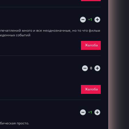
+1
печатлений много и все неоднозначные, но то что фильм
виденных событий
Жалоба
0
Жалоба
+1
бическая просто.