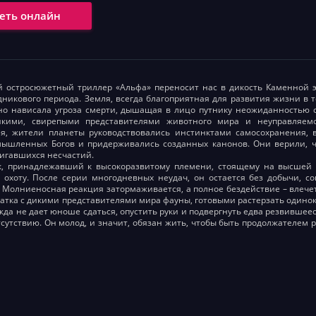
еть онлайн
й остросюжетный триллер «Альфа» переносит нас в дикость Каменной 
дникового периода. Земля, всегда благоприятная для развития жизни в 
о нависала угроза смерти, дышащая в лицо путнику неожиданностью с
икими, свирепыми представителями животного мира и неуправляем
ия, жители планеты руководствовались инстинктами самосохранения,
мышленных Богов и придерживались созданных канонов. Они верили, 
игавшихся несчастий.
, принадлежавший к высокоразвитому племени, стоящему на высшей с
 охоту. После серии многодневных неудач, он остается без добычи, 
. Молниеносная реакция затормаживается, а полное бездействие – влече
ватка с дикими представителями мира фауны, готовыми растерзать одино
жда не дает юноше сдаться, опустить руки и подвергнуть едва резвивш
тсутствию. Он молод, и значит, обязан жить, чтобы быть продолжателем