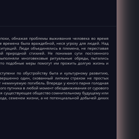
эпохи, обнажая проблемы выживания человека во время
те времена была враждебной, неся угрозу для людей. Над
итуаций. Люди объединялись в племена, не переставая
ой природной стихией. Не понимая сути постоянного
 выполняли многовековые ритуальные обряды, пытались
что подобные меры помогут им прожить долгую жизнь и
тупени по обустройству быта и культурному развитию,
совершенно один, скованный липким страхом не простых
т неминуемую погибель. Впереди у юного парня голодная
кого путника в любой момент обездвиживания от сурового
ееся существующее общество сомнительному будущему или
 рода, семенем жизни, а не потенциальной добычей диких