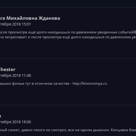
га Михайловна Жданова
нтября 2018 15:01
после просмотра ещё долго находишься по давлением увиденных событийВ
но затрагивает и после просмотра ещё долго находишься по давлением у
chester
нтября 2018 11:40
вышел фильм тут в отличном качестве -
http://kinovremya.ru
р
нтября 2018 18:06
ый сюжет, давно такого не смотрел, все на одном дыхании. Концовка бом