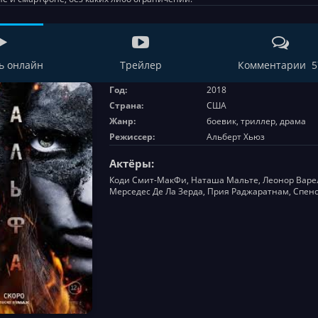
ь онлайн
Трейлер
Комментарии 5
Год:
2018
Страна:
США
Жанр:
боевик, триллер, драма
Режиссер:
Альберт Хьюз
Актёры:
Коди Смит-МакФи, Наташа Мальте, Леонор Варел
Мерседес Де Ла Зерда, Прия Раджаратнам, Спенс