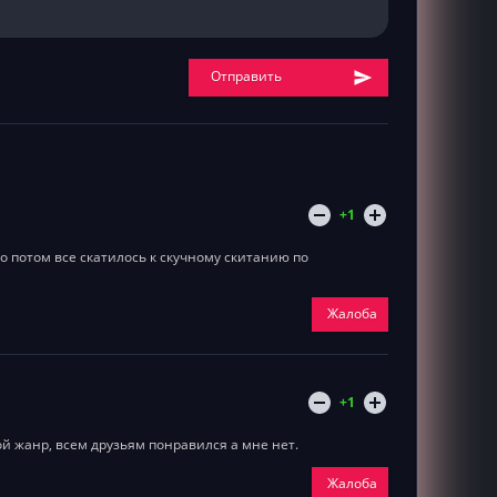
Отправить
+1
о потом все скатилось к скучному скитанию по
Жалоба
+1
ой жанр, всем друзьям понравился а мне нет.
Жалоба