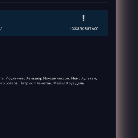
7
Пожаловаться
а, Йоуханнес Хёйкьюр Йоуханнессон, Йенс Хультен,
ер Богерт, Патрик Флэнеган, Майкл Круз Даль