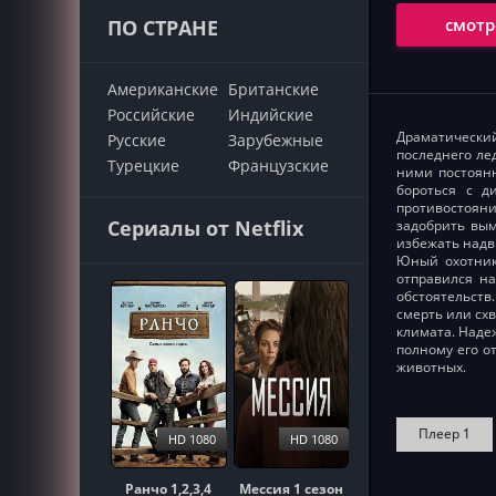
смотр
ПО СТРАНЕ
Американские
Британские
Российские
Индийские
Драматически
Русские
Зарубежные
последнего ле
Турецкие
Французские
ними постоянн
бороться с д
противостоян
Сериалы от Netflix
задобрить вы
избежать надв
Юный охотник
отправился на
обстоятельств
смерть или сх
климата. Наде
полному его о
животных.
Плеер 1
HD 1080
HD 1080
Ранчо 1,2,3,4
Мессия 1 сезон