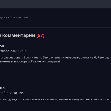
длина 50 символов
и комментарии
(57)
он
ктября 2018 12:19
м разочаровал. Если начало было очень интересным, охота на буйволов, т
еженным просторам. Где же тут интрига?
ша
нтября 2018 06:58
 походу одного этот фильм не зацепил, может потому что не нравится так