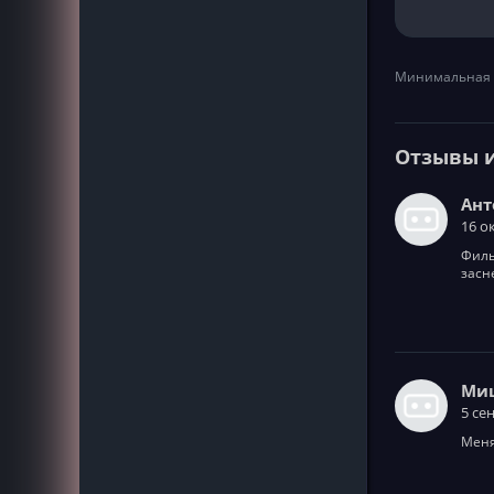
Минимальная 
Отзывы 
Ант
16 о
Филь
засн
Ми
5 се
Меня