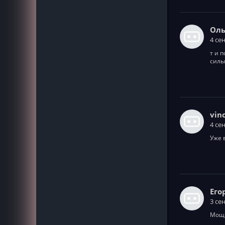
Оль
4 се
т и 
силь
vin
4 се
Уже 
Его
3 се
Мощн