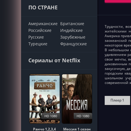
ПО СТРАНЕ
Американские
Британские
Трудности, во
Российские
Индийские
житейскими н
Америка привл
Русские
Зарубежные
заокеанский п
Турецкие
Французские
некоторое вре
В небольшом г
удивлением ра
Сериалы от Netflix
свои мечты, 
диковинным по
закусочную, д
городским ква
школьном учр
современной ж
Плеер 1
HD 1080
HD 1080
Ранчо 1,2,3,4
Мессия 1 сезон