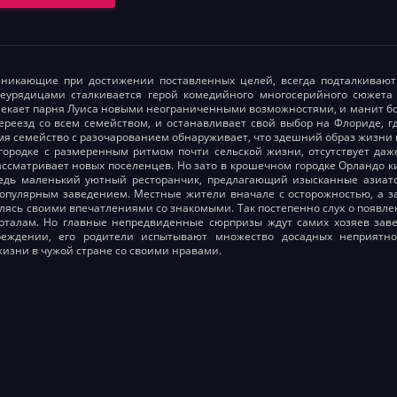
зникающие при достижении поставленных целей, всегда подталкивают 
еурядицами сталкивается герой комедийного многосерийного сюжета 
екает парня Луиса новыми неограниченными возможностями, и манит б
ереезд со всем семейством, и останавливает свой выбор на Флориде, г
мя семейство с разочарованием обнаруживает, что здешний образ жизни 
ородке с размеренным ритмом почти сельской жизни, отсутствует даж
ссматривает новых поселенцев. Но зато в крошечном городке Орландо к
ведь маленький уютный ресторанчик, предлагающий изысканные азиатс
пулярным заведением. Местные жители вначале с осторожностью, а за
елясь своими впечатлениями со знакомыми. Так постепенно слух о появл
рталам. Но главные непредвиденные сюрпризы ждут самих хозяев заве
еждении, его родители испытывают множество досадных неприятно
изни в чужой стране со своими нравами.