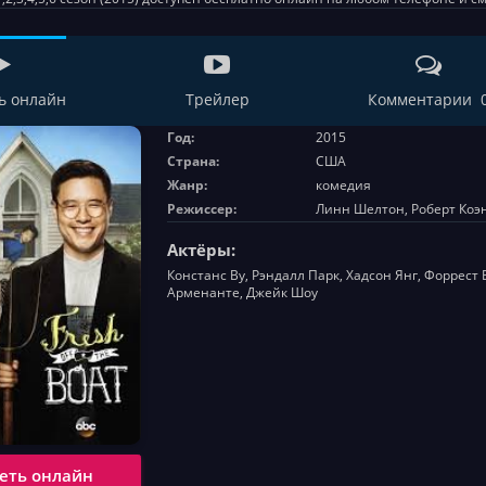
ь онлайн
Трейлер
Комментарии 
Год:
2015
Страна:
США
Жанр:
комедия
Режиссер:
Линн Шелтон, Роберт Коэн
Актёры:
Констанс Ву, Рэндалл Парк, Хадсон Янг, Форрест
Арменанте, Джейк Шоу
еть онлайн