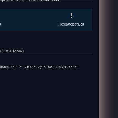
0
Пожаловаться
, Джейк Кэздан
 Вилер, Йен Чен, Люсиль Сунг, Пол Шир, Джиллиан