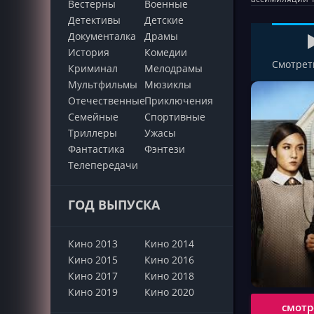
Вестерны
Военные
Детективы
Детские
Документалка
Драмы
История
Комедии
Смотрет
Криминал
Мелодрамы
Мультфильмы
Мюзиклы
Отечественные
Приключения
Семейные
Cпортивные
Триллеры
Ужасы
Фантастика
Фэнтези
Телепередачи
ГОД ВЫПУСКА
Кино 2013
Кино 2014
Кино 2015
Кино 2016
Кино 2017
Кино 2018
Кино 2019
Кино 2020
смотр