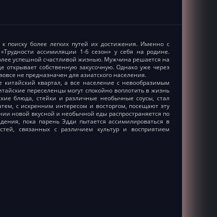
к поиску более легких путей их достижения. Именно с
«Трудности ассимиляции 1-6 сезон» у себя на родине.
олее успешной счастливой жизнью. Мужчина решается на
де открывает собственную закусочную. Однако уже через
вовсе не предназначен для азиатского населения.
е китайский квартал, а все население с невообразимым
итайские переселенцы могут спокойно воплотить в жизнь
кие блюда, стейки и различные необычные соусы, стал
тем, с искренним интересом и восторгом, посещают эту
ении новой вкусной и необычной еды распространяется по
дения, пока парень Эдди пытается ассимилироваться в
стей, связанных с различием культур и восприятием