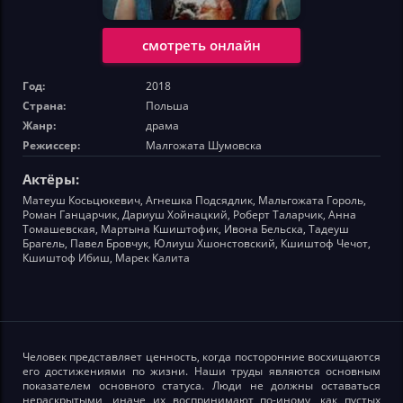
смотреть онлайн
Год:
2018
Страна:
Польша
Жанр:
драма
Режиссер:
Малгожата Шумовска
Актёры:
Матеуш Косьцюкевич, Агнешка Подсядлик, Мальгожата Гороль,
Роман Ганцарчик, Дариуш Хойнацкий, Роберт Таларчик, Анна
Томашевская, Мартына Кшиштофик, Ивона Бельска, Тадеуш
Брагель, Павел Бровчук, Юлиуш Хшонстовский, Кшиштоф Чечот,
Кшиштоф Ибиш, Марек Калита
Человек представляет ценность, когда посторонние восхищаются
его достижениями по жизни. Наши труды являются основным
показателем основного статуса. Люди не должны оставаться
нераскрытыми, иначе их воспринимают по-иному, как пустых