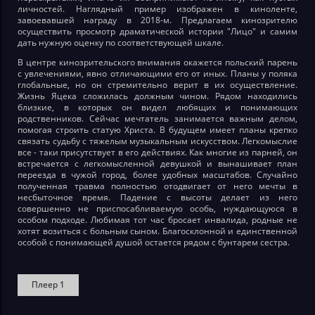
личностей. Наглядный пример изображен в киноленте,
завоевавшей награду в 2018-м. Предлагаем кинозрителю
осуществить просмотр драматической истории "Лицо" и самим
дать нужную оценку по соответствующей шкале.
В центре кинозрительского внимания окажется польский парень
с увлечениями, явно отличающими его от иных. Планы у поляка
глобальные, но он стремительно верит в их осуществление.
Жизнь Яцека сложилась должным чином. Рядом находились
близкие, в которых он видел любящих и понимающих
родственников. Сейчас мечтатель занимается важным делом,
помогая строить статую Христа. В будущем имеет планы крепко
связать судьбу с тяжелым музыкальным искусством. Легкомыслие
все - таки присутствует в его действиях. Как многие из парней, он
встречается с легкомысленной девушкой и вынашивает план
переезда в чужой город, более удобных масштабов. Случайно
полученная травма полностью отодвигает от него мечты в
несбыточное время. Падение с высоты делает из него
совершенно не приспосабливаемую особь, нуждающуюся в
особом подходе. Любимая тот час бросает инвалида, родные не
хотят возиться с больным сыном. Благосклонной и единственной
особой с понимающей душой остается рядом с бунтарем сестра.
Плеер 1