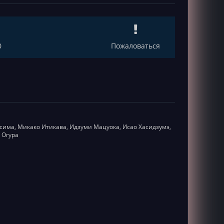
0
Пожаловаться
сима, Микако Итикава, Идзуми Мацуока, Исао Хасидзумэ,
 Огура