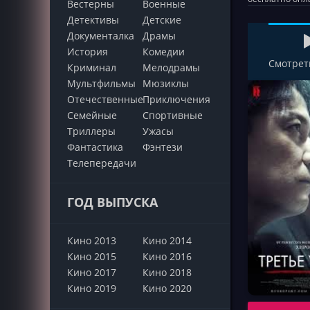
Вестерны
Военные
Детективы
Детские
Документалка
Драмы
История
Комедии
Смотрет
Криминал
Мелодрамы
Мультфильмы
Мюзиклы
Отечественные
Приключения
Семейные
Cпортивные
Триллеры
Ужасы
Фантастика
Фэнтези
Телепередачи
ГОД ВЫПУСКА
Кино 2013
Кино 2014
Кино 2015
Кино 2016
Кино 2017
Кино 2018
Кино 2019
Кино 2020