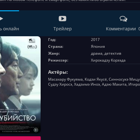
ь онлайн
Трейлер
Комментарии 
Год:
2017
Страна:
Япония
Жанр:
драма, детектив
Режиссер:
Хирокадзу Корээда
Актёры:
Масахару Фукуяма, Кодзи Якусё, Синносукэ Мицу
Судзу Хиросэ, Хадзимэ Иноэ, Адзю Макита, Итиро