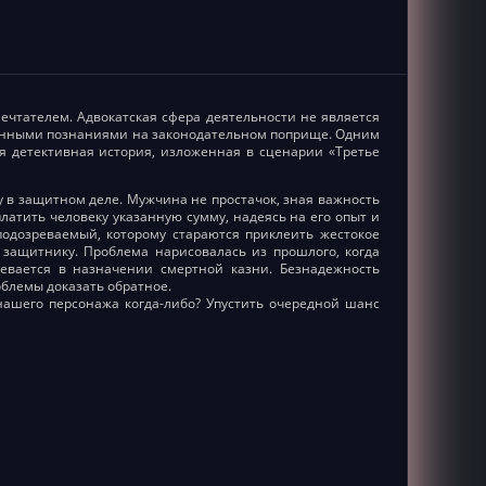
ечтателем. Адвокатская сфера деятельности не является
тинными познаниями на законодательном поприще. Одним
ая детективная история, изложенная в сценарии «Третье
у в защитном деле. Мужчина не простачок, зная важность
латить человеку указанную сумму, надеясь на его опыт и
одозреваемый, которому стараются приклеить жестокое
защитнику. Проблема нарисовалась из прошлого, когда
евается в назначении смертной казни. Безнадежность
блемы доказать обратное.
нашего персонажа когда-либо? Упустить очередной шанс