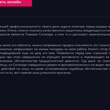
еть онлайн
сшей профессиональности своего дела задача нелегкая перед каждым м
ием. Очень сложно отыскать качественного защитника, владеющего ис
окатов является Томоаки Сигэиори, о нем то и расскажет замечательн
ь около его кабинета, можно непременно придать значимость его талант
минутам, запрашивает не малые гонорары за свою работу. Клиент готов п
 подводивший еще ни разу его имя. Появляется перед ним странный п
уми при этом совершенно не отрицает виновности и подтверждает ее 
елаемые обстоятельства тридцатилетней давности. Суд даже не сомн
лицо, но Сигэмори совершенно уверен в противоположном и не видит про
 действий на лицо, но разве останавливали подобные обстоятельства 
что ты ас, вот главная цель успешного мужчины.