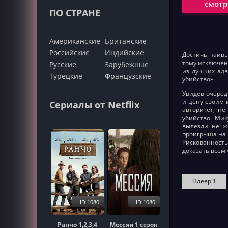
смотр
ПО СТРАНЕ
Американские
Британские
Российские
Индийские
Достичь наивы
тому исключен
Русские
Зарубежные
из лучших адв
Турецкие
Французские
убийство».
Увидев очеред
и цену своим 
Сериалы от Netflix
авторитет, не
убийство. Мик
вылезли не ж
проигрыша на 
Рискованность
доказать всем 
Плеер 1
HD 1080
HD 1080
Ранчо 1,2,3,4
Мессия 1 сезон