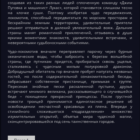
создавая из таких разных людей сплоченную команду «Джим
Пуговка и машинист Лукас», которой становится слишком тесно
на клочке суши. Поэтому изобретая чудо передвижения,
локомотив, способный передвигаться по морским просторам и
бескрайним земным территориям, удивительные приятели
решают отправиться в далекий увлекательный вояж. Дальние
страны манят романтикой приключений, отзываясь в душе
яркими моментами знакомств, удивительными встречами, и
невероятными судьбоносными событиями.
Чудо-локомотив вначале переправляет парочку через бурные
океанические воды, чтобы забросить к берегам волшебной
страны, где путникам придется, пробираться сквозь ущелья,
сталкиваясь с чудесным милым полукровкой драконом.
Добродушный обитатель гор вначале пробует напугать незваных
гостей, но после содержательной ознакомительной беседы,
забрасывает собственное пристанище, примыкая к группе.
Пересекая знойные пески раскаленной пустыни, друзья
встречают мнимого великана, рассказывающего о случившейся
беде – похищении прекрасной принцессы. После грустной
новости троицей принимается единогласное решение об
освобождении несчастной красавицы из плена. Впереди у
стихийного сложившегося «подразделения» множество
изумительных открытий, объятья мира чудесной магии,
сконцентрировавшейся под сень таинственных городов.