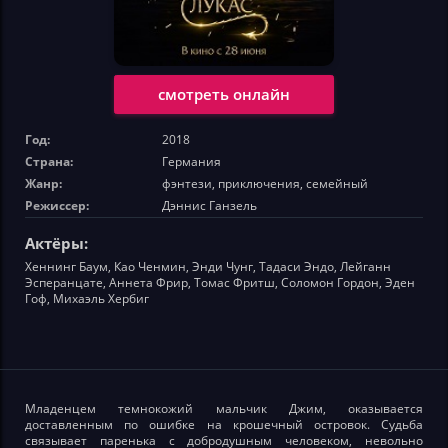
смотреть онлайн
Год:
2018
Страна:
Германия
Жанр:
фэнтези, приключения, семейный
Режиссер:
Дэннис Ганзель
Актёры:
Хеннинг Баум, Као Ченмин, Энди Чунг, Тадаси Эндо, Лейганн
Эсперанцате, Аннета Фрир, Томас Фритш, Соломон Гордон, Эден
Гоф, Михаэль Хербиг
Младенцем темнокожий мальчик Джим, оказывается
доставленным по ошибке на крошечный островок. Судьба
связывает паренька с добродушным человеком, невольно