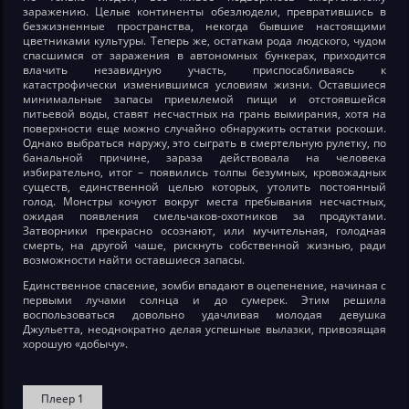
заражению. Целые континенты обезлюдели, превратившись в
безжизненные пространства, некогда бывшие настоящими
цветниками культуры. Теперь же, остаткам рода людского, чудом
спасшимся от заражения в автономных бункерах, приходится
влачить незавидную участь, приспосабливаясь к
катастрофически изменившимся условиям жизни. Оставшиеся
минимальные запасы приемлемой пищи и отстоявшейся
питьевой воды, ставят несчастных на грань вымирания, хотя на
поверхности еще можно случайно обнаружить остатки роскоши.
Однако выбраться наружу, это сыграть в смертельную рулетку, по
банальной причине, зараза действовала на человека
избирательно, итог – появились толпы безумных, кровожадных
существ, единственной целью которых, утолить постоянный
голод. Монстры кочуют вокруг места пребывания несчастных,
ожидая появления смельчаков-охотников за продуктами.
Затворники прекрасно осознают, или мучительная, голодная
смерть, на другой чаше, рискнуть собственной жизнью, ради
возможности найти оставшиеся запасы.
Единственное спасение, зомби впадают в оцепенение, начиная с
первыми лучами солнца и до сумерек. Этим решила
воспользоваться довольно удачливая молодая девушка
Джульетта, неоднократно делая успешные вылазки, привозящая
хорошую «добычу».
Плеер 1