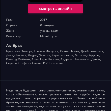
смотреть онлайн
Год:
2017
Страна:
Франция
Жанр:
ужасы, драм
Режиссер:
Матьё Тури
Актёры:
Бриттани Эшворт, Грегори Фетусси, Хавьер Ботет, Джей Бенедикт,
Дэвид Гасман, Лаура Д’Ариста, Карл Гаррисон, Мохамед Арусси,
Ричард Мейман, Атон, Гари Наполи, Андреас Пилацикас, Давид
Сереро, Стефани Слама, Роб Танстолл
Недалекое будущее приготовило человечеству новые испытания,
когда «Выжившие», могут уповать лишь на судьбу, надеясь
продлить свое горькое существование. Отчет всеобщего
Армагеддон начался с того мгновения, как планету накрыла
зловещая пандемия, одномоментно уничтожив основную часть
не только людей, все живое подверглось смертельному