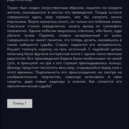
Теракт был создан искусственным образом, нацелен на каждого
жителя, оказавшегося в местах его проведения. Теодор остался
совершенно один, мир огромен, мог бы напугать юного
персонажа. Жертв оказалось много, не только его любимая мама.
Спасаться стоило определенно, искать выход из тупикового
положения. Одним небесам виднелось спасение, ибо было, куда
убегать тучам. Паренек, словно зачарованный от шока,
совершенно не имеет понятия, что теперь делать, оказавшись в
таком лабиринте судьбы. Старик, подметил его затерянность.
Решает толкнуть сиротку на путь истинный. С подобной целью
мальчику была вручена интересная книга с одним таинственным
раритетом. Все произведения Карела были необычными по своей
сути, в принципе не зря к его строкам прикладывалось кольцо.
Деккеру предстоит поглотить весь мир, открывшийся перед ним с
этого времени. Подпольность его происхождения, не смотря на
изобразительное творчество, навсегда затягивало в свои
секреты, даря новые надежды и знания. Как сложится его
приключенческая судьба?
Плеер 1