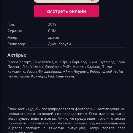
смотреть онлайн
Год:
2019
Страна:
США
Жанр:
драма
Режиссер:
Джон Краули
Актёры:
Энсел Элгорт, Оакс Фигли, Анейрин Барнард, Финн Вулфард, Сара
Полсон, Люк Уилсон, Джеффри Райт, Николь Кидман, Эшли
Каммингс, Уилла Фицджералд, Айми Лоуренс, Роберт Джой, Бойд
Гейнс, Карли Коннорс, Люк Клеинтенк
Сложность судьбы предопределяется факторами, настигнувшими
неподготовленных людей к их последствиям. Опасные зоны риска
могут существовать всегда. Никто не предугадает того, что может
произойти. Главный герой тяжелого фильма под наименованием
«Щегол» попадет в тяжелую ситуацию, когда теряет свое
родительницу.