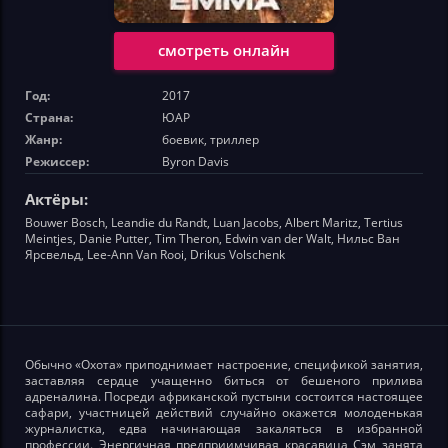
смотреть онлайн
Год:
2017
Страна:
ЮАР
Жанр:
боевик, триллер
Режиссер:
Byron Davis
Актёры:
Bouwer Bosch, Leandie du Randt, Luan Jacobs, Albert Maritz, Tertius
Meintjes, Danie Putter, Tim Theron, Edwin van der Walt, Нильс Ван
Ярсвельд, Lee-Ann Van Rooi, Drikus Volschenk
Обычно «Охота» приподнимает настроение, спецификой занятия,
заставляя сердце учащенно биться от бешеного прилива
адреналина. Посреди африканской пустыни состоится настоящее
сафари, участницей действий случайно окажется молоденькая
журналистка, едва начинающая закаляться в избранной
профессии. Энергичная предприимчивая красавица Сэм занята