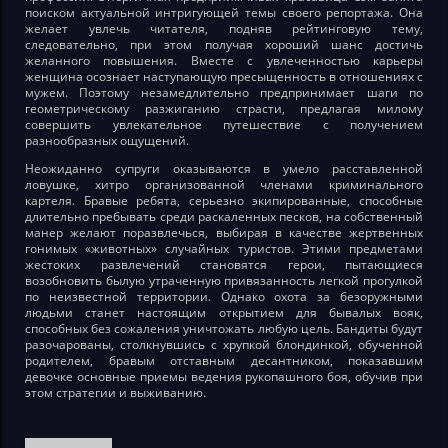
поиском актуальной интригующей темы своего репортажа. Она
желает увлечь читателя, подняв рейтинговую тему,
следовательно, при этом получая хороший шанс достичь
желанного повышения. Вместе с увлеченностью карьеры
женщина осознает наступающую пресыщенность в отношениях с
мужем. Поэтому незамедлительно предпринимает шаги по
геометрическому разжиганию страсти, предлагая милому
совершить увлекательное путешествие с получением
разнообразных ощущений.
Неожиданно супруги оказываются в умело расставленной
ловушке, хитро организованной членами криминального
картеля. Бравые ребята, серьезно экипированные, способные
длительно пребывать среди раскаленных песков, на собственный
манер желают поразвлечься, выбирая в качестве жертвенных
гонимых «животных» случайных туристов. Этими предметами
жестоких развлечений становятся герои, пытающиеся
возобновить былую утраченную привязанность легкой прогулкой
по неизвестной территории. Однако охота за безоружными
людьми станет настоящим открытием для бывалых вояк,
способных без сожаления уничтожать любую цель. Бандиты будут
разочарованы, столкнувшись с хрупкой блондинкой, обученной
родителем, бравым отставным десантником, показавшим
девочке основные приемы ведения рукопашного боя, обучив при
этом стратегии и выживанию.