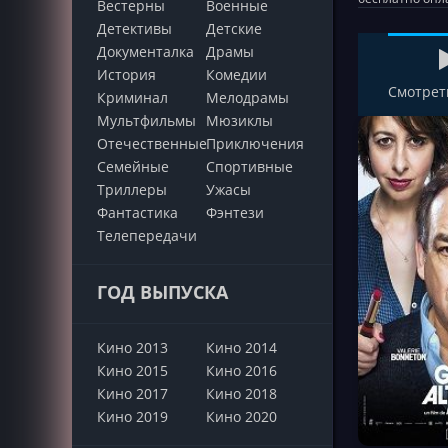
Вестерны
Военные
Детективы
Детские
Документалка
Драмы
История
Комедии
Смотрет
Криминал
Мелодрамы
Мультфильмы
Мюзиклы
Отечественные
Приключения
Семейные
Cпортивные
Триллеры
Ужасы
Фантастика
Фэнтези
Телепередачи
ГОД ВЫПУСКА
Кино 2013
Кино 2014
Кино 2015
Кино 2016
Кино 2017
Кино 2018
Кино 2019
Кино 2020