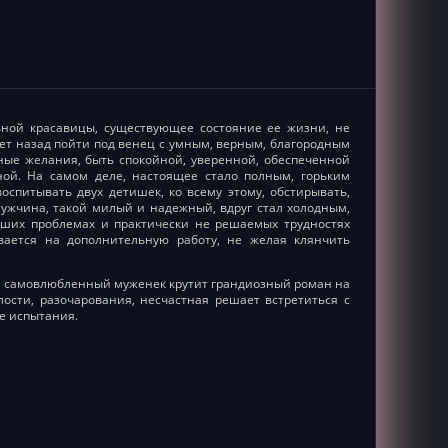
ьной красавицы, существующее состояние ее жизни, не
ет назад пойти под венец с умным, верным, благородным
ные желания, быть спокойной, уверенной, обеспеченной
ной. На самом деле, настоящее стало полным, горьким
воспитывать двух детишек, ко всему этому, обстирывать,
мужчина, такой милый и надежный, вдруг стал холодным,
ших проблемах и практически не решаемых трудностях
вается на дополнительную работу, не желая клянчить
 самовлюбленный муженек крутит грандиозный роман на
лости, разочарования, несчастная решает встретиться с
е испытания.