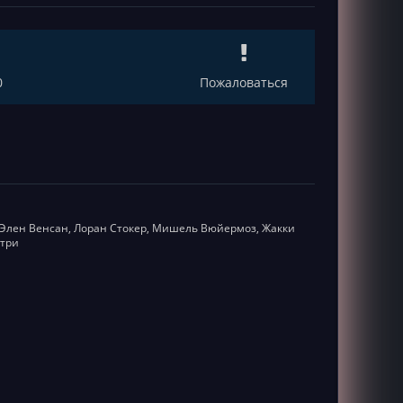
0
Пожаловаться
, Элен Венсан, Лоран Стокер, Мишель Вюйермоз, Жакки
етри