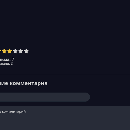
ьма: 7
овали:
2
ние комментария