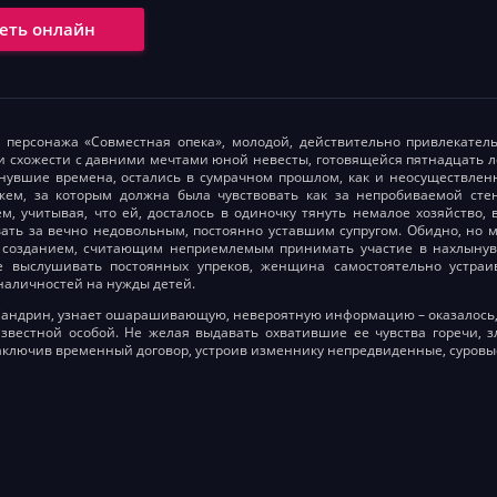
еть онлайн
 персонажа «Совместная опека», молодой, действительно привлекател
и схожести с давними мечтами юной невесты, готовящейся пятнадцать л
анувшие времена, остались в сумрачном прошлом, как и неосуществлен
ужем, за которым должна была чувствовать как за непробиваемой сте
м, учитывая, что ей, досталось в одиночку тянуть немалое хозяйство, 
вать за вечно недовольным, постоянно уставшим супругом. Обидно, но 
 созданием, считающим неприемлемым принимать участие в нахлынув
е выслушивать постоянных упреков, женщина самостоятельно устраи
аличностей на нужды детей.
андрин, узнает ошарашивающую, невероятную информацию – оказалось,
известной особой. Не желая выдавать охватившие ее чувства горечи, з
аключив временный договор, устроив изменнику непредвиденные, суровы