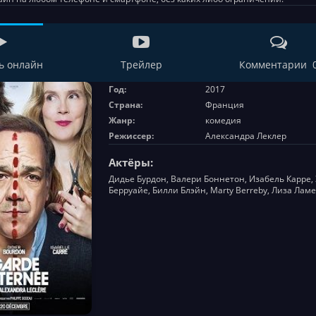
ь онлайн
Трейлер
Комментарии 
Год:
2017
Страна:
Франция
Жанр:
комедия
Режиссер:
Александра Леклер
Актёры:
Дидье Бурдон, Валери Боннетон, Изабель Карре
Берруайе, Билли Блэйн, Marty Berreby, Лиза Лам