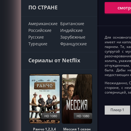
ПО СТРАНЕ
смотр
Американские
Британские
Российские
Индийские
Русские
Зарубежные
Для основного
имеет ни капл
Турецкие
Французские
парнем. Те, к
супругой с м
разочарование
Сериалы от Netflix
холить, ухажи
отчужденным,
быта. Дабы н
недостающих н
Неожиданно, С
стороне, с не
соперницей, з
Плеер 1
HD 1080
HD 1080
Ранчо 1,2,3,4
Мессия 1 сезон