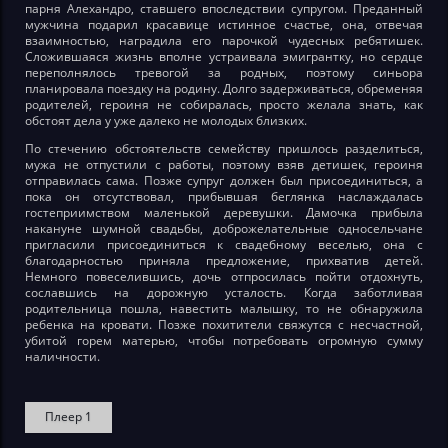
парня Алехандро, ставшего впоследствии супругом. Преданный
мужчина подарил красавице истинное счастье, она, отвечая
взаимностью, наградила его парочкой чудесных ребятишек.
Сложившаяся жизнь вполне устраивала эмигрантку, но сердце
переполнялось тревогой за родных, поэтому синьора
планировала поездку на родину. Долго задерживаться, обременяя
родителей, героиня не собиралась, просто желала знать, как
обстоят дела у уже далеко не молодых близких.
По стечению обстоятельств семейству пришлось разделиться,
мужа не отпустили с работы, поэтому взяв детишек, героиня
отправилась сама. Позже супруг должен был присоединиться, а
пока он отсутствовал, прибывшая беглянка наслаждалась
гостеприимством маленькой деревушки. Дамочка прибыла
накануне шумной свадьбы, доброжелательные односельчане
пригласили присоединиться к свадебному веселью, она с
благодарностью приняла предложение, прихватив детей.
Немного повеселившись, дочь отпросилась пойти отдохнуть,
сославшись на дорожную усталость. Когда заботливая
родительница пошла, навестить малышку, то не обнаружила
ребенка на кровати. Позже похитители свяжутся с несчастной,
убитой горем матерью, чтобы потребовать огромную сумму
наличности.
Плеер 1