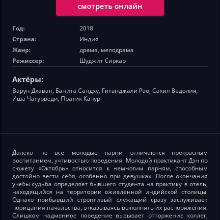
смотреть онлайн
Год:
2018
Страна:
Индия
Жанр:
драма, мелодрама
Режиссер:
Шуджит Сиркар
Актёры:
Варун Дхаван, Банита Сандху, Гитанджали Рао, Сахил Ведолия,
Иша Чатурведи, Пратик Капур
Далеко не все молодые парни отличаются прекрасным
воспитанием, учтивостью поведения. Молодой практикант Дэн по
сюжету «Октябрь» относится к немногим парням, способным
достойно вести себя, особенно при девушках. После окончания
учебы судьба определяет бывшего студента на практику в отель,
находящийся на территории оживленной индийской столицы.
Однако прибывший строптивый служащий сразу заслуживает
порицания начальства, отказываясь выполнять их распоряжения.
Слишком надменное поведение вызывает отторжение коллег,