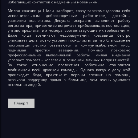
избегающих контактов с надменным новеньким.
Милая красавица Шили наоборот, сразу зарекомендовала себя
исполнительным добросердечным работником, достойны
уважения коллектива. Девушка исправно выполняет работу
регистратора, приветливо встречает прибывающих постояльцев,
учтиво предлагая им номера, соответствующие их требованиям.
Даже когда возникают недоразумения, красавица быстро
улаживает дела, ловко устраняя конфликты, за что благодарные
постояльцы лестно отзываются о коммуникабельной мисс,
поднимая престиж заведения. Помимо прекрасно
профессионально выполняемой работы, милая индианка
успевает помогать коллегам в решении личных неприятностей.
За такое отношение прелестная работница становится
любимицей всей дружной команды. Однако когда с девушкой
происходит беда, практикант первым спешит на помощь,
оказывая поддержку прямо в больнице, чем очень удивляет
остальных людей.
Плеер 1