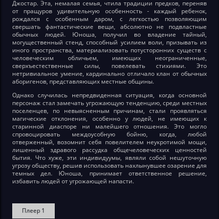
Джостар. Эта, немалая семья, чтила традиции предков, переняв
от пращуров удивительную особенность - каждый ребенок,
рождался с особенным даром, с легкостью позволяющим
свершать фантастические вещи, абсолютно не подвластные
обычных людей. Юноша, получил во владение тайный,
могущественный стенд, способный усилием воли, призывать из
иного пространства, материализовать потусторонних существ с
человеческим обличьем, имеющих неограниченные,
сверхъестественные силы, повелевать стихиями. Это
нетривиальное умение, кардинально отличало клан от обычных
аборигенов, представляющих местные общины.
Однако случилась непредвиденная ситуация, когда основной
персонаж стал замечать угрожающую тенденцию, среди местных
поселенцев, по невыясненным причинам, стали проявляться
магические отклонения, особенно у людей, не имеющих к
старинной диаспоре ни малейшего отношения. Это могло
спровоцировать междоусобную бойню, когда, любой
отверженный, возомнит себя повелителем неукротимой мощи,
лишенный здравого рассудка общечеловеческих ценностей
бытия. Что хуже, эти индивидуумы, являли собой нешуточную
угрозу обществу, решив использовать нахлынувшее озарение для
темных дел. Юноша, принимает ответственное решение,
избавить людей от угрожающей напасти.
Плеер 1