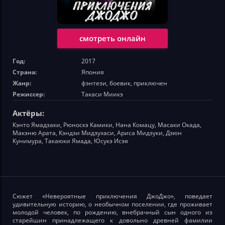
смотреть онлайн
Год:
2017
Страна:
Япония
Жанр:
фэнтези, боевик, приключен
Режиссер:
Такаси Миикэ
Актёры:
Кэнто Ямадзаки, Рюноскэ Камики, Нана Комацу, Масаки Окада,
Макэню Арата, Кэндзи Мидзухаси, Ариса Мидзуки, Дзюн
Кунимура, Такаюки Ямада, Юсукэ Исэя
Сюжет «Невероятные приключения ДжоДжо», поведает
удивительную историю, о необычном поселении, где проживает
молодой человек, по рождению, внебрачный сын одного из
старейшин принадлежащего к довольно древней фамилии