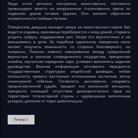
Люди этого региона настроены воинственно, постоянно
провоцируют власти на вооруженное столкновение, пряча по
подвалам домов готовое оружие. Они желают обретения
независимости любыми путями.
Повзрослев, девушка выходит замуж за пакистанского парня. Как
водится издавна, красавица перебирается к нему домой, стараясь
угодить супругу, поддерживая уют, балуя его вкусностями и не
вмешиваясь в дела. За подобное идеальное поведение жена
желает получить взаимность со стороны благоверного, но
напрасно. Помимо ловкого лавирования между супружеской
верностью и законом сопредельного государства, прекрасная
хозяйка, окутанная нарядным сари, успевает выполнять задание
руководства. Важная информация мгновенно передается
государственным структурам индийской разведки, любая
оплошность чревата жестокими истязаниями застенков, затем
неминуемой гибелью. Готовность рискованно следовать
предначертанной судьбе, придает сил маленькой женщине,
прекрасно знающей отсутствие демократических прав на
территории тоталитарной страны с чудовищным жизненным
укладом, далеким от норм цивилизации.
Плеер 1