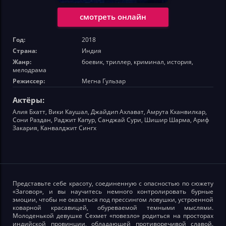
смотреть онлайн
Год:
2018
Страна:
Индия
Жанр:
боевик, триллер, криминал, история,
мелодрама
Режиссер:
Мегна Гульзар
Актёры:
Алия Бхатт, Вики Каушал, Джайдип Ахлават, Амрута Кханвилкар,
Сони Раздан, Раджит Капур, Санджай Сури, Шишир Шарма, Ариф
Закария, Канвалджит Сингх
Представьте себе красоту, соединенную с опасностью по сюжету
«Заговор», и вы научитесь немного контролировать бурные
эмоции, чтобы не оказаться под прессингом ловушки, устроенной
коварной красавицей, обуреваемой темными мыслями.
Молоденькой девушке Сехмет «повезло» родиться на просторах
индийской провинции, обладающей противоречивой славой.