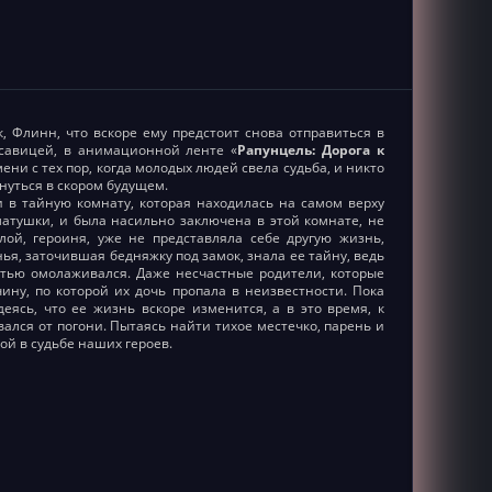
, Флинн, что вскоре ему предстоит снова отправиться в
савицей, в анимационной ленте «
Рапунцель: Дорога к
ни с тех пор, когда молодых людей свела судьба, и никто
нуться в скором будущем.
и в тайную комнату, которая находилась на самом верху
атушки, и была насильно заключена в этой комнате, не
лой, героиня, уже не представляла себе другую жизнь,
нья, заточившая бедняжку под замок, знала ее тайну, ведь
остью омолаживался. Даже несчастные родители, которые
ину, по которой их дочь пропала в неизвестности. Пока
еясь, что ее жизнь вскоре изменится, а в это время, к
лся от погони. Пытаясь найти тихое местечко, парень и
ной в судьбе наших героев.