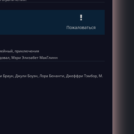
1
Пожаловаться
емейный, приключения
довал, Мэри Элизабет МакГлинн
и Браун, Джули Боуэн, Лора Бенанти, Джеффри Тэмбор, М.