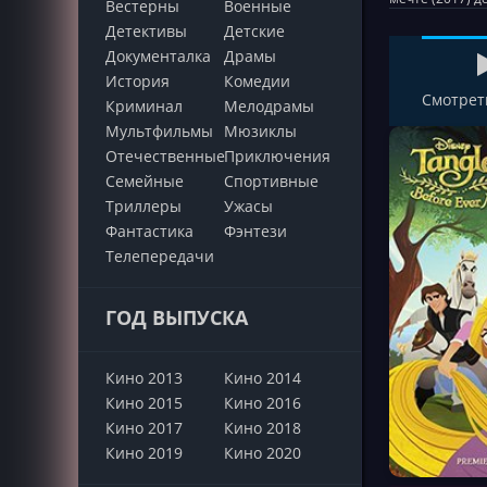
Вестерны
Военные
Детективы
Детские
Документалка
Драмы
История
Комедии
Смотрет
Криминал
Мелодрамы
Мультфильмы
Мюзиклы
Отечественные
Приключения
Семейные
Cпортивные
Триллеры
Ужасы
Фантастика
Фэнтези
Телепередачи
ГОД ВЫПУСКА
Кино 2013
Кино 2014
Кино 2015
Кино 2016
Кино 2017
Кино 2018
Кино 2019
Кино 2020