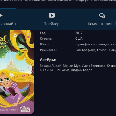
ь онлайн
Трейлер
Комментарии 
Год:
2017
Страна:
США
Жанр:
мультфильм, комедия, с
Режиссер:
Том Колфилд, Стивен Сан
Актёры:
Закари Ливай, Мэнди Мур, Иден Эспиноза, Клэнс
К. Гейни, Шон Хейс, Дидрих Бадер