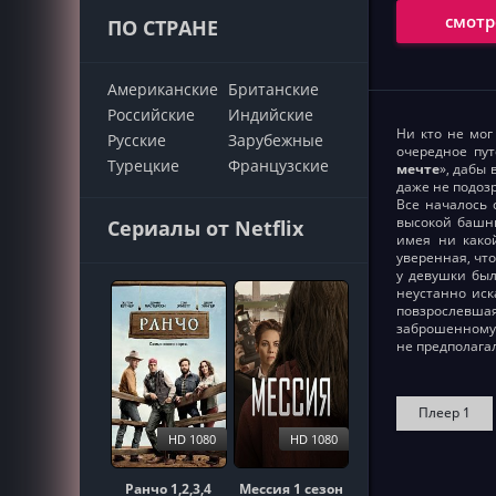
смотр
ПО СТРАНЕ
Американские
Британские
Российские
Индийские
Ни кто не мог
Русские
Зарубежные
очередное пу
Турецкие
Французские
мечте
», дабы
даже не подоз
Все началось 
высокой башни
Сериалы от Netflix
имея ни какой
уверенная, что
у девушки был
неустанно иск
повзрослевшая
заброшенному 
не предполагал
Плеер 1
HD 1080
HD 1080
Ранчо 1,2,3,4
Мессия 1 сезон