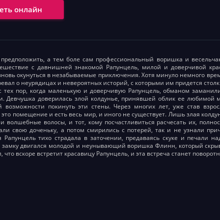
еть онлайн
 предположить, а тем боле сам профессиональный воришка и весельчак
тешествие с давнишней знакомой Рапунцель, милой и доверчивой кра
 вновь окунуться в незабываемые приключения. Хотя минуло немного време
ревал о неурядицах и невероятных историй, с которыми им придется столк
с тех пор, когда маленькую и доверчивую Рапунцель, обманом заманил
. Девчушка доверилась злой колдунье, принявшей облик ее любимой м
 возможности покинуть эти стены. Через многих лет, уже став взрос
 это помещение и есть весь мир, и иного не существует. Лишь злая колду
и волшебные волосы, и тот, кому посчастливиться расчесать их, полн
али свою доченьку, а потом смирились с потерей, так и не узнали прич
 Рапунцель тихо страдала в заточении, предаваясь скуке и печали над
замку двигался молодой и неунывающий воришка Флинн, который скрыва
, что вскоре встретит красавицу Рапунцель, и эта встреча станет поворот