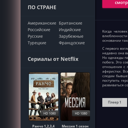
смотр
ПО СТРАНЕ
Американские
Британские
Российские
Индийские
Когда челове
влюбленности 
Русские
Зарубежные
основании так
Турецкие
Французские
С первого взг
недавно она в
Но однажды па
Сериалы от Netflix
побега. Это с
отношения с г
аферистки. Вс
следам бывше
поступить гер
развиваться со
Плеер 1
HD 1080
HD 1080
Ранчо 1,2,3,4
Мессия 1 сезон