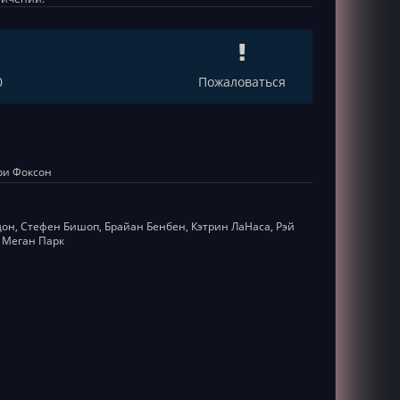
0
Пожаловаться
ри Фоксон
дон, Стефен Бишоп, Брайан Бенбен, Кэтрин ЛаНаса, Рэй
, Меган Парк