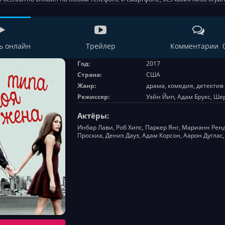
ь онлайн
Трейлер
Комментарии 
Год:
2017
Страна:
США
Жанр:
драма, комедия, детектив
Режиссер:
Уэйн Йип, Адам Брукс, Ше
Актёры:
Инбар Лави, Роб Хипс, Паркер Янг, Марианн Рен
Проскиа, Дениз Дауз, Адам Корсон, Аарон Дуглас