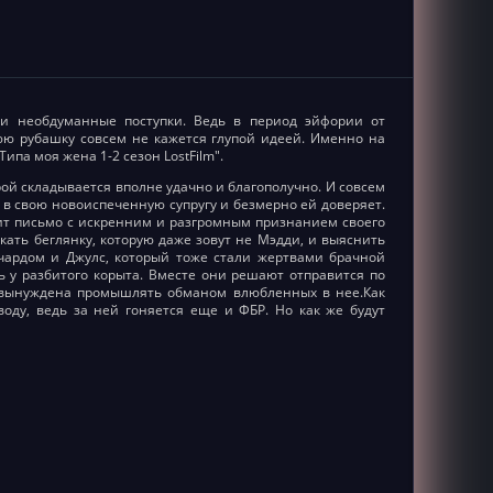
 и необдуманные поступки. Ведь в период эйфории от
юю рубашку совсем не кажется глупой идеей. Именно на
па моя жена 1-2 сезон LostFilm".
ой складывается вполне удачно и благополучно. И совсем
в свою новоиспеченную супругу и безмерно ей доверяет.
дит письмо с искренним и разгромным признанием своего
кать беглянку, которую даже зовут не Мэдди, и выяснить
ичардом и Джулс, который тоже стали жертвами брачной
ь у разбитого корыта. Вместе они решают отправится по
и вынуждена промышлять обманом влюбленных в нее.Как
оду, ведь за ней гоняется еще и ФБР. Но как же будут