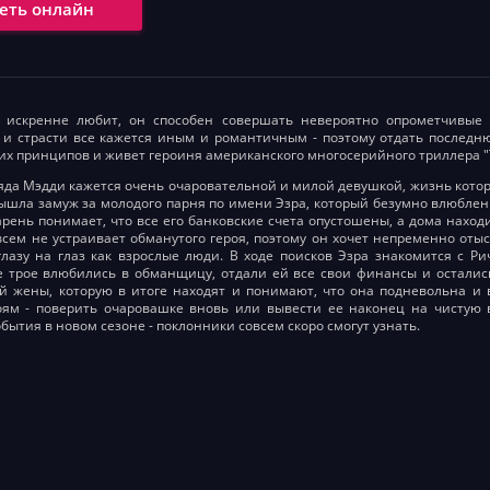
еть онлайн
к искренне любит, он способен совершать невероятно опрометчивые
и страсти все кажется иным и романтичным - поэтому отдать последн
их принципов и живет героиня американского многосерийного триллера "Ти
ляда Мэдди кажется очень очаровательной и милой девушкой, жизнь котор
ышла замуж за молодого парня по имени Эзра, который безумно влюблен 
рень понимает, что все его банковские счета опустошены, а дома нахо
овсем не устраивает обманутого героя, поэтому он хочет непременно отыс
лазу на глаз как взрослые люди. В ходе поисков Эзра знакомится с Р
е трое влюбились в обманщицу, отдали ей все свои финансы и осталис
й жены, которую в итоге находят и понимают, что она подневольна 
оям - поверить очаровашке вновь или вывести ее наконец на чистую в
бытия в новом сезоне - поклонники совсем скоро смогут узнать.