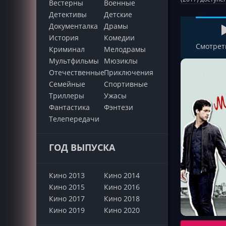
Вестерны
Военные
Детективы
Детские
Документалка
Драмы
История
Комедии
Смотрет
Криминал
Мелодрамы
Мультфильмы
Мюзиклы
Отечественные
Приключения
Семейные
Cпортивные
Триллеры
Ужасы
Фантастика
Фэнтези
Телепередачи
ГОД ВЫПУСКА
Кино 2013
Кино 2014
Кино 2015
Кино 2016
Кино 2017
Кино 2018
Кино 2019
Кино 2020