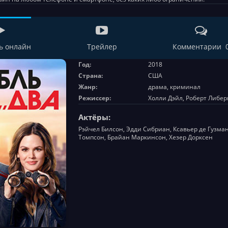
ь онлайн
Трейлер
Комментарии 
Год:
2018
Страна:
США
Жанр:
драма, криминал
Режиссер:
Холли Дэйл, Роберт Либе
Актёры:
Рэйчел Билсон, Эдди Сибриан, Ксавьер де Гузма
Томпсон, Брайан Маркинсон, Хезер Дорксен