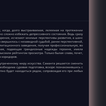
, когда, долго выстраиваемая, лелеемая на протяжении
но сложно избежать депрессивного состояния. Ведь сразу
орение, исчезают мнимые перспективы развития, а шанс
 свершилось с незавидной судьбой, ранее перспективной,
итационного заведения, получая профессиональную, во
чная, подающая грандиозные надежды героиня, имела
ысоким рейтингом просмотра. Только былая слава, почет,
х коридоров.
утраченному миру искусства. Саманта решается сменить
необходима суровая подготовка, вскоре познакомившись с
пно будет находиться рядом, сопровождая его при любых