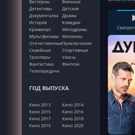
Вестерны
Военные
Детективы
Детские
Документалка
Драмы
История
Комедии
Смотрет
Криминал
Мелодрамы
Мультфильмы
Мюзиклы
Отечественные
Приключения
Семейные
Cпортивные
Триллеры
Ужасы
Фантастика
Фэнтези
Телепередачи
ГОД ВЫПУСКА
Кино 2013
Кино 2014
Кино 2015
Кино 2016
Кино 2017
Кино 2018
Кино 2019
Кино 2020