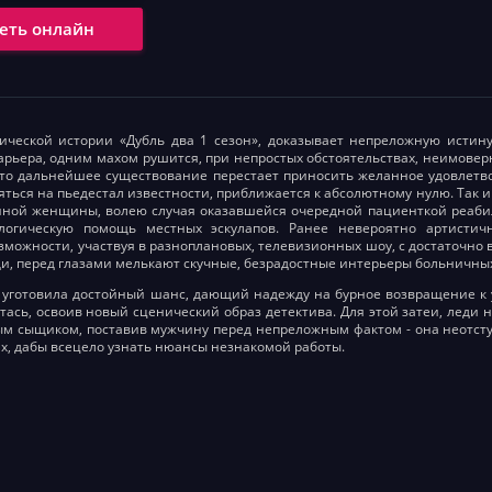
еть онлайн
ческой истории «Дубль два 1 сезон», доказывает непреложную истину
арьера, одним махом рушится, при непростых обстоятельствах, неимовер
что дальнейшее существование перестает приносить желанное удовлетв
яться на пьедестал известности, приближается к абсолютному нулю. Так и
ной женщины, волею случая оказавшейся очередной пациенткой реабил
логическую помощь местных эскулапов. Ранее невероятно артисти
зможности, участвуя в разноплановых, телевизионных шоу, с достаточно в
ди, перед глазами мелькают скучные, безрадостные интерьеры больничны
 уготовила достойный шанс, дающий надежду на бурное возвращение к 
ась, освоив новый сценический образ детектива. Для этой затеи, леди 
м сыщиком, поставив мужчину перед непреложным фактом - она неотсту
х, дабы всецело узнать нюансы незнакомой работы.