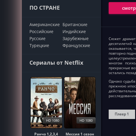
ПО СТРАНЕ
смотр
Американские
Британские
Российские
Индийские
Русские
Зарубежные
Сюжет драмати
десятилетий к
Турецкие
Французские
оказывается, 
повторно подн
целеустремлен
Сериалы от Netflix
многом психо
прекрасные во
остались поза
Однако судьба
прежнюю ипост
действительны
расследования
Плеер 1
HD 1080
HD 1080
Ранчо 1,2,3,4
Мессия 1 сезон