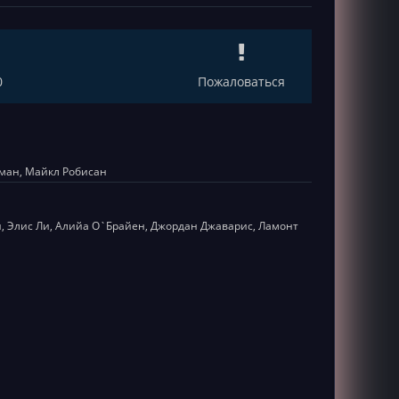
0
Пожаловаться
рман, Майкл Робисан
н, Элис Ли, Алийа О`Брайен, Джордан Джаварис, Ламонт