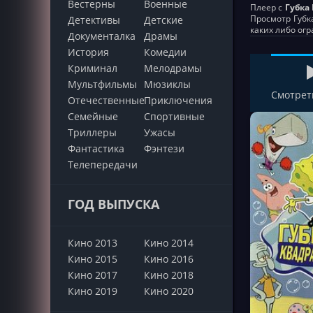
Вестерны
Военные
Плеер с
Губка 
Просмотр Губка
Детективы
Детские
каких либо ог
Документалка
Драмы
История
Комедии
Криминал
Мелодрамы
Мультфильмы
Мюзиклы
Смотрет
Отечественные
Приключения
Семейные
Cпортивные
Триллеры
Ужасы
Фантастика
Фэнтези
Телепередачи
ГОД ВЫПУСКА
Кино 2013
Кино 2014
Кино 2015
Кино 2016
Кино 2017
Кино 2018
Кино 2019
Кино 2020