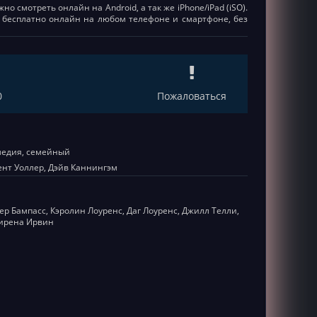
но смотреть онлайн на Android, а так же iPhone/iPad (iSO).
пен бесплатно онлайн на любом телефоне и смартфоне, без
0
Пожаловаться
медия, семейный
ент Уоллер, Дэйв Каннингэм
ер Бампасс, Кэролин Лоуренс, Даг Лоуренс, Джилл Телли,
Сирена Ирвин