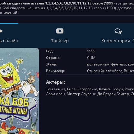
Боб квадратные штаны 1,2,3,4,5,6,7,8,9,10,11,12,13 сезон (1999)
всегда мож
 Боб квадратные штаны 1,2,3,4,5,6,7,8,9,10,11,12,13 сезон (1999) досту
раничений.
ь онлайн
Трейлер
Комментарии 
Год:
1999
Страна:
США
Жанр:
мультфильм, фэнтези, ко
Режиссер:
Стивен Хилленберг, Винс
Актёры:
Том Кенни, Билл Фагербакке, Клэнси Браун, Родж
Лори Алан, Мистер Лоуренс, Ди Брэдли Бэйкер, 