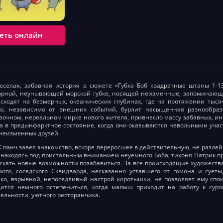
еть онлайн
селая, забавная история в сюжете «Губка Боб квадратные штаны 1-13
зорной, неунывающей морской губке, носящей неизменные, запоминающ
сходят на безмерных, океанических глубинах, где на протяжении тыс
но, независимо от внешних событий, бурлит насыщенная разнообра
зочном, нереальном мирке нового жителя, привнесло массу забавных, 
а в предынфарктное состояние, когда они оказываются невольными уча
 неизменных друзей.
 Спанч завел знакомство, вскоре переросшее в действительную, не разлей
 находясь под пристальным вниманием неуемного Боба, тихоня Патрик п
скать новые возможности позабавиться. За все происходящие художества
ого, соседского Сквидварда, несказанно уставшего от гомона и сует
ко, взрывной, непоседливый настрой коротышки, не позволяет ему спо
дится немного остепениться, когда малыш приходит на работу к суро
ельности, уютного ресторанчика.