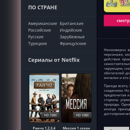
ПО СТРАНЕ
смотр
Американские
Британские
Российские
Индийские
Русские
Зарубежные
Турецкие
Французские
Неимоверно ве
персонаже, о
Сериалы от Netflix
действия прои
самостоятель
чарующем, ска
обитателей дн
мочалки и его
Прежде всего,
созданием. Но
предпочитая и
стороны угрюм
природы. Одна
иногда прихо
достопримечат
HD 1080
HD 1080
Ранчо 1,2,3,4
Мессия 1 сезон