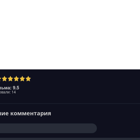
ьма: 9.5
овали:
14
ние комментария