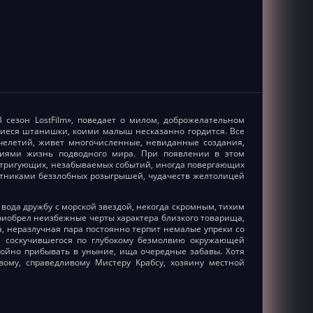
 сезон LostFilm», поведает о милом, доброжелательном
иеся штанишки, коими малыш несказанно гордится. Все
ячелетий, живет многочисленные, невиданные создания,
зиями жизнь подводного мира. При появлении в этом
интригующих, незабываемых событий, иногда повергающих
стниками беззлобных розыгрышей, чудачеств желтолицей
 вода дружбу с морской звездой, некогда скромным, тихим
риобрел неизбежные черты характера близкого товарища,
, неразлучная пара постоянно терпит немалые упреки со
ы, соскучившегося по глубокому безмолвию окружающей
койно прибывать в уныние, ища очередные забавы. Хотя
вому, справедливому Мистеру Крабсу, хозяину местной