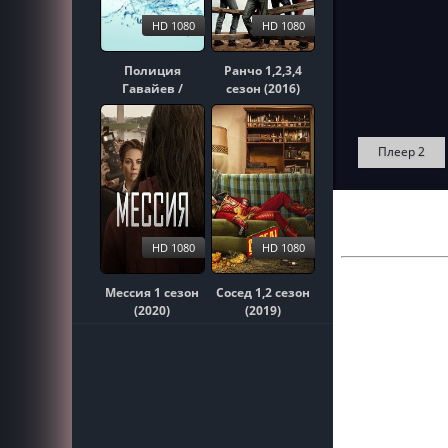
HD 1080
HD 1080
Полиция
Ранчо 1,2,3,4
Гавайев /
сезон (2016)
Гавайи 5-0
1,2,3,4,5,6,7,8,9,10
сезон (2010)
Плеер 2
HD 1080
HD 1080
Мессия 1 сезон
Сосед 1,2 сезон
(2020)
(2019)