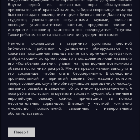
Внутри одной из несчастных воры обнаруживают
привлекательный красный камень, забирая сокровище, команда
быстро покидает помещение в целях безопасности. Далее группа
студентов, увлекающихся оккультными науками, привычно
посещает университетские занятия, продолжая поиски в
интернете сокровищ таинственного предводителя Токугава.
Также ребятам хочется знать значение украденного камня.
Немного покопавшись в старинных рукописях местной
библиотеки, грабители с удивлением обнаруживают, что
красивая похищенная вещица является старинным артефактом,
отображающим историю прошлых эпох. Древние люди называли
его «Колыбелью жизни», уповая на чудотворные возможности
объекта постоянных распрей. Многие предки желали заполучить
это сокровище, чтобы стать бессмертными. Впоследствии
противостояний и перипетий камень был надолго потерян,
теперь сорванцы, случайно обнаружившие драгоценную находку,
пытались раздобыть сведения об истинном предназначении. А
пока ребята колесили по музеям и архивам, мумии, облаченные в
европейскую одежду, ожили, принявшись за поиски
несознательных сорванцов. Впереди у честной компании
множество приключений, связанных с невероятными
обстоятельствами.
Плеер 1