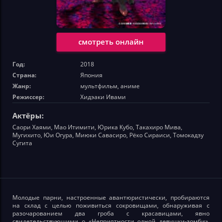
смотреть онлайн
Год:
2018
Страна:
Япония
Жанр:
мультфильм, аниме
Режиссер:
Хидэаки Ивами
Актёры:
Саори Хаями, Мао Итимити, Юрика Кубо, Такахиро Мива,
Мугихито, Юи Огура, Миюки Савасиро, Рёко Сираиси, Томокадзу
Сугита
Молодые парни, настроенные авантюристически, пробираются
на склад с целью поживиться сокровищами, обнаруживая с
разочарованием два гроба с красавицами, явно
свидетельствующими о «Неприятности одной девушки-зомби».